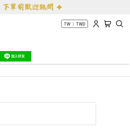
TW ｜ TWD