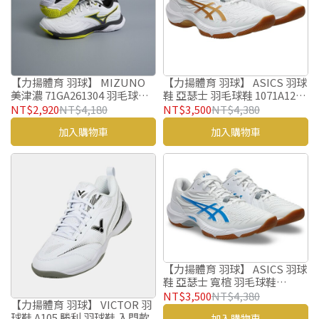
【力揚體育 羽球】 ASICS 羽球
【力揚體育 羽球】 MIZUNO
鞋 亞瑟士 羽毛球鞋 1071A125-
美津濃 71GA261304 羽毛球鞋
100 COURT CONTROL FF 4
WAVE FANG 3 羽球鞋
NT$3,500
NT$4,380
NT$2,920
NT$4,180
加入購物車
加入購物車
【力揚體育 羽球】 ASICS 羽球
鞋 亞瑟士 寬楦 羽毛球鞋
1073A094-101 COURT
NT$3,500
NT$4,380
【力揚體育 羽球】 VICTOR 羽
CONTROL FF 4
球鞋 A105 勝利 羽球鞋 入門款
加入購物車