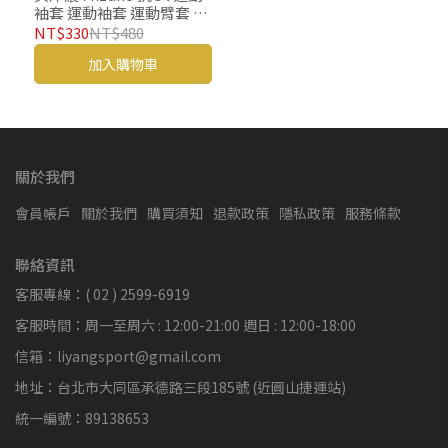
袖套 運動袖套 運動臂套 涼
感袖套 機能袖套 防曬袖套
NT$330
NT$480
抗曬袖套 袖套
加入購物車
關於我們
會員帳戶
關於我們
購買須知
退款政策
隱私政策
服務條款
聯絡資訊
客服專線：( 02 ) 2599-6919
客服時間：周一至周六 : 12:00-21:00 週日 : 12:00-18:00
信箱：liyangsport@gmail.com
地址：台北市大同區承德路三段185號 (近圓山捷運站)
統一編號：89138653