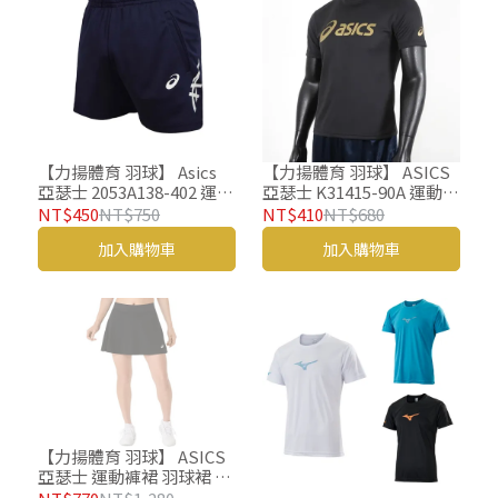
【力揚體育 羽球】 Asics
【力揚體育 羽球】 ASICS
亞瑟士 2053A138-402 運動
亞瑟士 K31415-90A 運動服
褲 羽球褲 短版 3分
羽球衣
NT$450
NT$750
NT$410
NT$680
加入購物車
加入購物車
【力揚體育 羽球】 ASICS
亞瑟士 運動褲裙 羽球裙 網
球裙 女款 海外版型 網球下