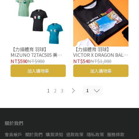
【力揚體育 羽球】
【力揚體育 羽球】
MIZUNO 72TAC505 美津
VICTOR X DRAGON BALL
濃 羽球 羽球衣 羽球服飾 羽
Z 七龍珠 聯名 T-501DBZ
NT$590
NT$980
NT$540
NT$1,080
球服
針織T恤
加入購物車
加入購物車
1
1
2
3
關於我們
會員帳戶
關於我們
購買須知
退款政策
隱私政策
服務條款