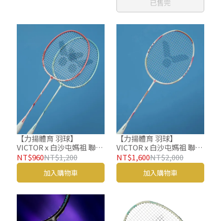
已售完
73JTB62201
【力揚體育 羽球】
【力揚體育 羽球】
VICTOR x 白沙屯媽祖 聯名
VICTOR x 白沙屯媽祖 聯名
系列 羽球拍 對拍組 千里眼
系列 羽球拍 穿線拍 媽祖
NT$960
NT$1,200
NT$1,600
NT$2,000
順風耳 ARS-BMZ SET R/I
ARS-BMZ AI 羽毛球拍
加入購物車
加入購物車