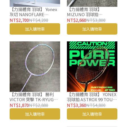
【力揚體育 羽球】 Yonex
【力揚體育 羽球】
灰切 NANOFLARE
MIZUNO 羽球拍
NEXTAGE 羽球拍 NF-NT
FORTIUS 77 美津濃 羽毛
NT$2,700
NT$4,200
NT$2,660
NT$3,800
含羽球線 握皮
球拍 73GTB60701
加入購物車
加入購物車
【力揚體育 羽球】 勝利
【力揚體育 羽球】 YONEX
VICTOR 突擊 TK-RYUGA
羽球拍 ASTROX 99 TOUR
CLS I 羽球拍 小龍牙 羽毛
黑綠 羽毛球拍 AX99 TOUR
NT$1,870
NT$2,880
NT$3,360
NT$4,800
球拍 粉龍牙
加入購物車
加入購物車