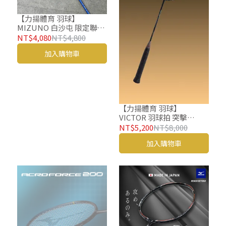
【力揚體育 羽球】
MIZUNO 白沙屯 限定聯名
款 羽球拍 FORTIUS 29
NT$4,080
NT$4,800
ULTIMA 73MTB52435 #媽
加入購物車
祖保佑款
【力揚體育 羽球】
VICTOR 羽球拍 突擊
THRUSTER F C Ultra CX
NT$5,200
NT$8,000
勝利 羽毛球拍 力爪 TKF
加入購物車