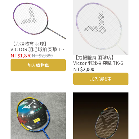
【力揚體育 羽球】
VICTOR 羽毛球拍 突擊 TK-
RYUGA CLS J 勝利 羽球拍
NT$1,870
NT$2,880
【力揚體育 羽球店】
小龍牙 龍牙
Victor 羽球拍 突擊 TK-66
加入購物車
AJ 超輕拍 勝利 羽毛球拍
NT$2,000
TK66
加入購物車