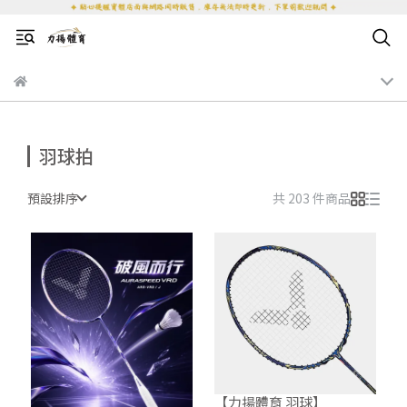
羽球拍
預設排序
共 203 件商品
【力揚體育 羽球】