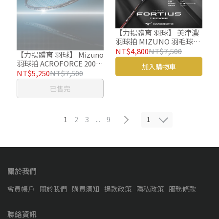
【力揚體育 羽球】 美津濃
羽球拍 MIZUNO 羽毛球拍
FORTIUS 11 POWER
NT$4,800
NT$7,500
【力揚體育 羽球】 Mizuno
73JTB11209 日製拍
羽球拍 ACROFORCE 200
加入購物車
美津濃 羽毛球拍 日製拍
NT$5,250
NT$7,500
73JTB62208
已售完
1
1
2
3
...
9
關於我們
會員帳戶
關於我們
購買須知
退款政策
隱私政策
服務條款
聯絡資訊