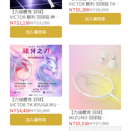
VICTOR 勝利 羽球拍 TK
RYUGA II PRO CO26 龍牙
NT$5,200
NT$8,000
【力揚體育 羽球】
羽毛球拍
VICTOR 勝利 羽球拍 神速
加入購物車
裂空 ARS-VRD J 羽毛球拍
NT$2,130
NT$3,280
ARS VRD
加入購物車
【力揚體育 羽球】
VICTOR TK-RYUGA MUSE
II 羽球拍 RYUGA MUSE II
NT$4,420
NT$6,800
【力揚體育 羽球】
羽毛球拍 粉龍牙2
MIZUNO 羽球拍
加入購物車
ACROFORCE 200 BDSS 美
NT$5,530
NT$7,900
津濃 AF200 羽毛球拍