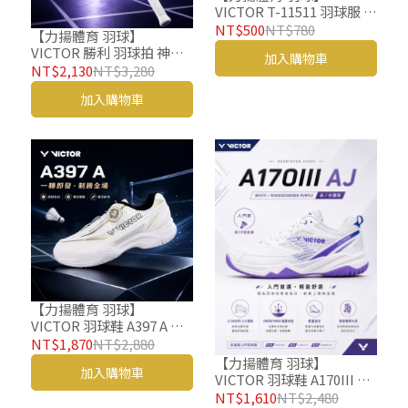
VICTOR T-11511 羽球服 羽
球衣 羽球服飾
NT$500
NT$780
【力揚體育 羽球】
VICTOR 勝利 羽球拍 神速
加入購物車
裂空 ARS-VRD J 羽毛球拍
NT$2,130
NT$3,280
ARS VRD
加入購物車
【力揚體育 羽球】
VICTOR 羽球鞋 A397 A 勝
利 羽球鞋 轉轉鞋
NT$1,870
NT$2,880
【力揚體育 羽球】
加入購物車
VICTOR 羽球鞋 A170III AJ
勝利 羽球鞋 入門款
NT$1,610
NT$2,480