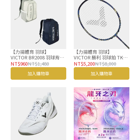
【力揚體育 羽球】
【力揚體育 羽球】
VICTOR BR2008 羽球背包
VICTOR 勝利 羽球拍 TK
羽球後背包 羽球拍拍袋 羽
RYUGA II PRO CO26 龍牙
NT$960
NT$1,480
NT$5,200
NT$8,000
球袋 羽球包 羽球背袋
羽毛球拍
加入購物車
加入購物車