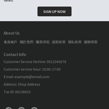
SIGN UP NOW
About Us
會員帳戶
關於我們
購買須知
退款政策
隱私政策
服務條款
Contact Info
Customer Service Hotline: 0912345678
Customer service hour: 10:00-17:00
Email: example@email.com
Address: Shop Address
Tax ID: 89138653