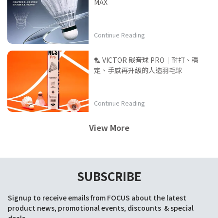
MAX
Continue Reading
🏸 VICTOR 碳音球 PRO｜耐打、穩
定、手感再升級的人造羽毛球
Continue Reading
View More
SUBSCRIBE
Signup to receive emails from FOCUS about the latest 
product news, promotional events, discounts  & special 
deals.