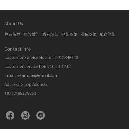
About Us
會員帳戶
關於我們
購買須知
退款政策
隱私政策
服務條款
Contact Info
Customer Service Hotline: 0912345678
Customer service hour: 10:00-17:00
Email: example@email.com
Address: Shop Address
Tax ID: 89138653