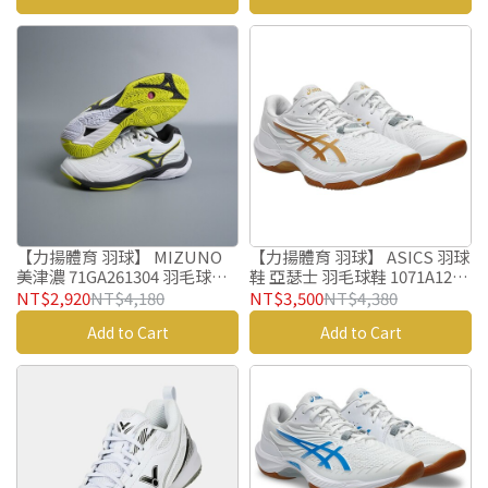
【力揚體育 羽球】 ASICS 羽球
【力揚體育 羽球】 MIZUNO
鞋 亞瑟士 羽毛球鞋 1071A125-
美津濃 71GA261304 羽毛球鞋
100 COURT CONTROL FF 4
WAVE FANG 3 羽球鞋
NT$3,500
NT$4,380
NT$2,920
NT$4,180
Add to Cart
Add to Cart