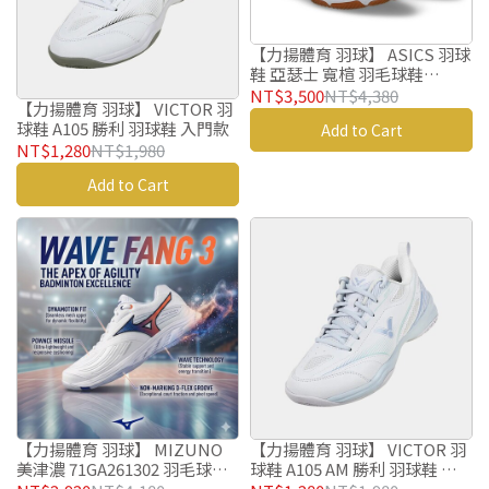
【力揚體育 羽球】 ASICS 羽球
鞋 亞瑟士 寬楦 羽毛球鞋
1073A094-101 COURT
NT$3,500
NT$4,380
【力揚體育 羽球】 VICTOR 羽
CONTROL FF 4
球鞋 A105 勝利 羽球鞋 入門款
Add to Cart
NT$1,280
NT$1,980
Add to Cart
【力揚體育 羽球】 MIZUNO
【力揚體育 羽球】 VICTOR 羽
美津濃 71GA261302 羽毛球鞋
球鞋 A105 AM 勝利 羽球鞋 入
WAVE FANG 3 BDSS 羽球鞋
門款