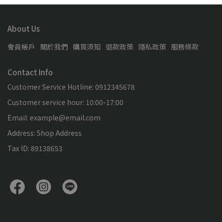
About Us
會員帳戶
關於我們
購買須知
退款政策
隱私政策
服務條款
Contact Info
Customer Service Hotline: 0912345678
Customer service hour: 10:00-17:00
Email: example@email.com
Address: Shop Address
Tax ID: 89138653