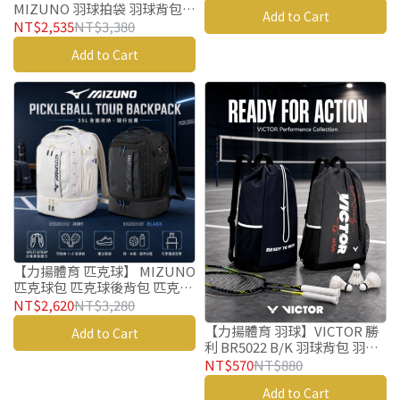
MIZUNO 羽球拍袋 羽球背包
Add to Cart
矩形袋 73TDB50199 羽球後背
NT$2,535
NT$3,380
包
Add to Cart
【力揚體育 匹克球】 MIZUNO
匹克球包 匹克球後背包 匹克球
袋 63GDD03102 63GDD03109
NT$2,620
NT$3,280
匹克球拍
【力揚體育 羽球】VICTOR 勝
Add to Cart
利 BR5022 B/K 羽球背包 羽球
後背包 羽球拍拍袋 羽球袋 羽球
NT$570
NT$880
包 束口袋
Add to Cart