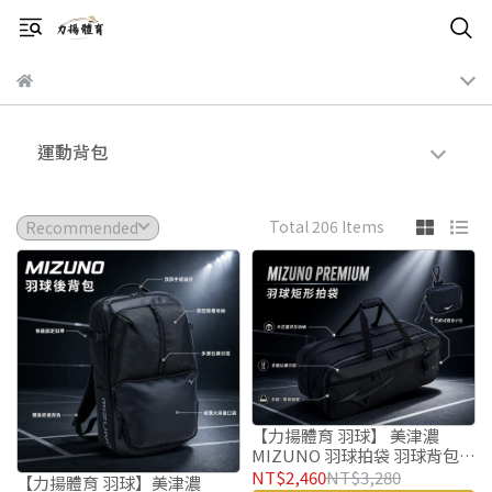
運動背包
Total 206 Items
【力揚體育 羽球】 美津濃
MIZUNO 羽球拍袋 羽球背包
矩形袋 73TDD50299 矩形包
NT$2,460
NT$3,280
【力揚體育 羽球】美津濃