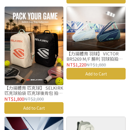
【力揚體育 羽球】 VICTOR
BR5269 M/F 勝利 羽球拍拍袋
羽球袋 羽球包 矩形包
NT$1,220
NT$1,880
Add to Cart
【力揚體育 匹克球】 SELKIRK
匹克球拍袋 匹克球後背包 拍袋
Core Line Day Bag
NT$1,800
NT$2,000
Add to Cart