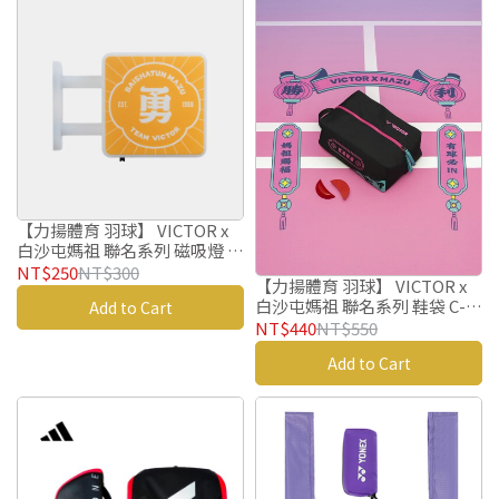
【力揚體育 羽球】 VICTOR x
白沙屯媽祖 聯名系列 磁吸燈 C-
P00BMZ2601 E 招牌小燈
NT$250
NT$300
【力揚體育 羽球】 VICTOR x
白沙屯媽祖 聯名系列 鞋袋 C-
Add to Cart
BG1317BMZ C
NT$440
NT$550
Add to Cart