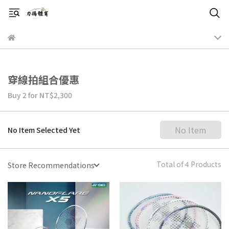
穿線拍組合優惠
Buy 2
for
NT$2,300
No Item
No Item Selected Yet
Total of 4 Products
Store Recommendations