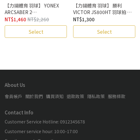
【力揚體育 羽球】 YONEX
【力揚體育 羽球】 勝利
ARCSABER 2
VICTOR JS800HT 羽球拍 羽
ABILITY/CLEAR/FEEL 羽球拍
毛球拍 附 握皮 入門羽球拍 穿
NT$1,460
NT$2,260
NT$1,300
穿線拍 入門首選
線拍
Select
Select
About Us
會員帳戶
關於我們
購買須知
退款政策
隱私政策
服務條款
Contact Info
Customer Service Hotline: 0912345678
Customer service hour: 10:00-17:00