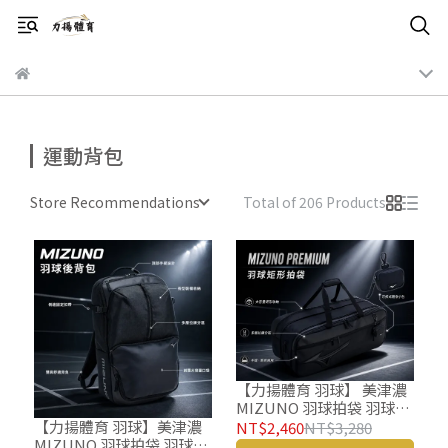
運動背包
Store Recommendations
Total of 206 Products
【力揚體育 羽球】 美津濃
MIZUNO 羽球拍袋 羽球背
包 矩形袋 73TDD50299 矩
【力揚體育 羽球】美津濃
NT$2,460
NT$3,280
形包
MIZUNO 羽球拍袋 羽球背