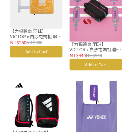
【力揚體育 羽球】
VICTOR x 白沙屯媽祖 聯名
系列 磁吸燈 C-
NT$250
NT$300
【力揚體育 羽球】
P00BMZ2601 E 招牌小燈
VICTOR x 白沙屯媽祖 聯名
Add to Cart
系列 鞋袋 C-BG1317BMZ C
NT$440
NT$550
Add to Cart