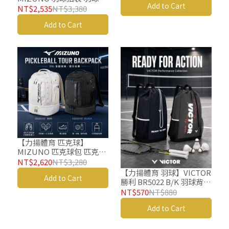
Add to Cart
包 矩形袋 73TDB50199 羽
NT$2,535
NT$3,380
球後背包
Add to Cart
【力揚體育 匹克球】
MIZUNO 匹克球包 匹克球
後背包 匹克球袋
NT$2,620
NT$3,280
63GDD03102
【力揚體育 羽球】VICTOR
Add to Cart
63GDD03109 匹克球拍
勝利 BR5022 B/K 羽球背包
羽球後背包 羽球拍拍袋 羽
NT$570
NT$880
球袋 羽球包 束口袋
Add to Cart