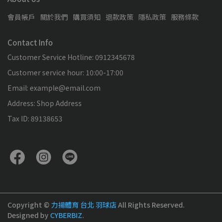
會員帳戶
關於我們
購買須知
退款政策
隱私政策
服務條款
Contact Info
Customer Service Hotline: 0912345678
Customer service hour: 10:00-17:00
Email: example@email.com
Address: Shop Address
Tax ID: 89138653
Copyright ©
力揚體育 台北 羽球店
All Rights Reserved.
Designed by
CYBERBIZ
.