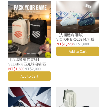
【力揚體育 羽球】
VICTOR BR5269 M/F 勝利
羽球拍拍袋 羽球袋 羽球包
NT$1,220
NT$1,880
矩形包
Add to Cart
【力揚體育 匹克球】
SELKIRK 匹克球拍袋 匹克
球後背包 拍袋 Core Line
NT$1,800
NT$2,000
Day Bag
Add to Cart