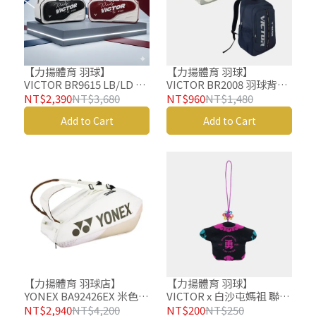
【力揚體育 羽球】
【力揚體育 羽球】
VICTOR BR9615 LB/LD 勝
VICTOR BR2008 羽球背包
利 羽球拍拍袋 羽球袋 羽球
羽球後背包 羽球拍拍袋 羽
NT$2,390
NT$3,680
NT$960
NT$1,480
包 矩形包
球袋 羽球包 羽球背袋
Add to Cart
Add to Cart
【力揚體育 羽球店】
【力揚體育 羽球】
YONEX BA92426EX 米色羽
VICTOR x 白沙屯媽祖 聯名
球背包 羽球後背包 羽球拍
系列 吊飾 小神衣 C-
NT$2,940
NT$4,200
NT$200
NT$250