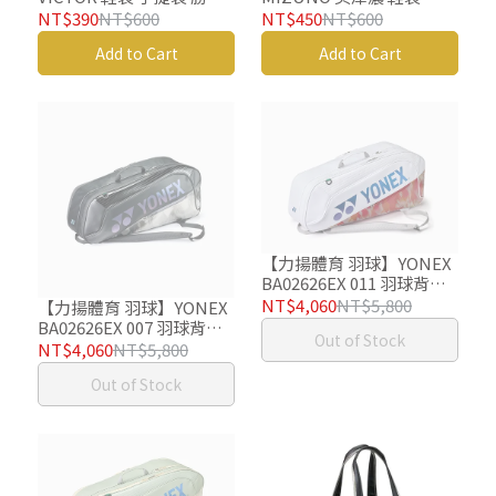
BG1316 鞋袋 透氣鞋袋 簡
33TMD514 運動鞋袋 羽球
NT$390
NT$600
NT$450
NT$600
易鞋袋 好攜帶 軟材質
鞋袋
Add to Cart
Add to Cart
【力揚體育 羽球】YONEX
BA02626EX 011 羽球背包
羽球後背包 羽球拍拍袋 羽
NT$4,060
NT$5,800
【力揚體育 羽球】YONEX
球袋 羽球包 羽球背袋 6支
BA02626EX 007 羽球背包
Out of Stock
裝拍袋
羽球後背包 羽球拍拍袋 羽
NT$4,060
NT$5,800
球袋 羽球包 羽球背袋 6支
Out of Stock
裝拍袋