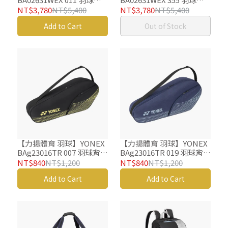
包 羽球後背包 羽球拍拍袋
包 羽球後背包 羽球拍拍袋
NT$3,780
NT$5,400
NT$3,780
NT$5,400
羽球袋 羽球包 羽球背袋 矩
羽球袋 羽球包 羽球背袋 矩
Add to Cart
Out of Stock
形袋
形袋
【力揚體育 羽球】YONEX
【力揚體育 羽球】YONEX
BAg23016TR 007 羽球背包
BAg23016TR 019 羽球背包
羽球後背包 羽球拍拍袋 羽
羽球後背包 羽球拍拍袋 羽
NT$840
NT$1,200
NT$840
NT$1,200
球袋 羽球包 矩形袋
球袋 羽球包 矩形袋
Add to Cart
Add to Cart