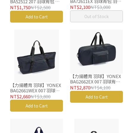
BA72611EX 羽球背包 羽球
BA52512 207 羽球背包 羽
後背包 羽球拍拍袋 羽球袋
球後背包 羽球拍拍袋 羽球
NT$2,100
NT$3,000
NT$1,750
NT$2,500
羽球包 矩形袋 托特包
袋 羽球包 羽球背袋
Out of Stock
Add to Cart
【力揚體育 羽球】YONEX
BAG2662EX 007 羽球背包
【力揚體育 羽球】YONEX
羽球後背包 羽球拍拍袋 羽
NT$2,870
NT$4,100
BAG2661WEX 007 羽球背
球袋 羽球包 羽球背袋 矩形
包 羽球後背包 羽球拍拍袋
NT$2,660
NT$3,800
Add to Cart
袋 寬型 托特包
羽球袋 羽球包 羽球背袋 矩
Add to Cart
形袋 寬型 托特包