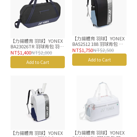
【力揚體育 羽球】YONEX
【力揚體育 羽球】YONEX
BA52512 188 羽球背包 羽
BA23026TR 羽球背包 羽球
球後背包 羽球拍拍袋 羽球
NT$1,750
NT$2,500
後背包 羽球拍拍袋 羽球袋
NT$1,400
NT$2,000
袋 羽球包 羽球背袋
羽球包 矩形袋
Add to Cart
Add to Cart
【力揚體育 羽球】YONEX
【力揚體育 羽球】YONEX