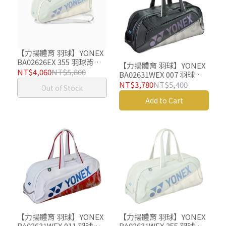
【力揚體育 羽球】YONEX
BA02626EX 355 羽球背包
【力揚體育 羽球】YONEX
羽球後背包 羽球拍拍袋 羽
NT$4,060
NT$5,800
BA02631WEX 007 羽球背
球袋 羽球包 羽球背袋 6支
包 羽球後背包 羽球拍拍袋
NT$3,780
NT$5,400
Out of Stock
裝拍袋
羽球袋 羽球包 羽球背袋 矩
Add to Cart
形袋
【力揚體育 羽球】YONEX
【力揚體育 羽球】YONEX
BA02631WEX 011 羽球背
BA02631WEX 355 羽球背