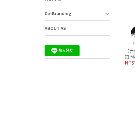
Co-Branding
ABOUT AS
【力
拍 M
NT$7