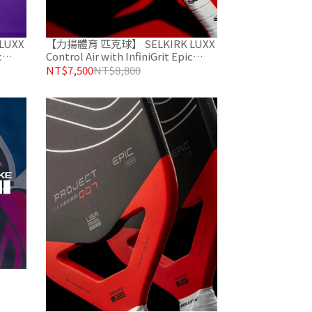
LUXX
【力揚體育 匹克球】 SELKIRK LUXX
c
Control Air with InfiniGrit Epic
INVIKTA 匹克球拍 經典紅
NT$7,500
NT$8,800