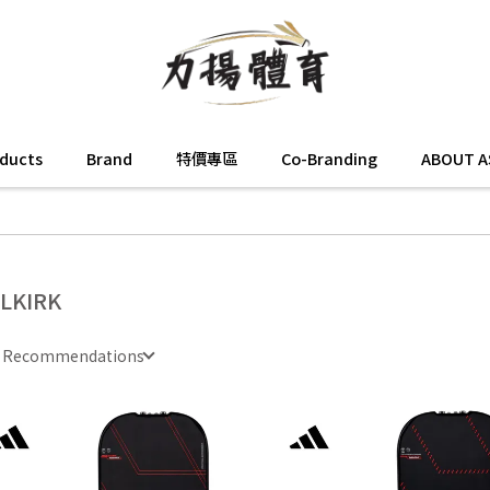
oducts
Brand
特價專區
Co-Branding
ABOUT A
LKIRK
e Recommendations