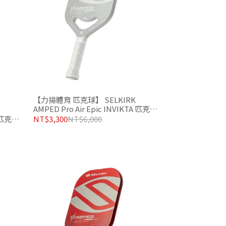
【力揚體育 匹克球】 SELKIRK
AMPED Pro Air Epic INVIKTA 匹克球
拍 水泥灰
NT$3,300
NT$6,000
A 匹克球