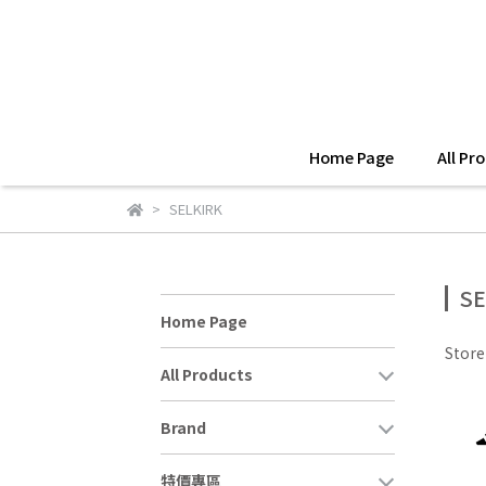
Home Page
All Pr
SELKIRK
SE
Home Page
Stor
All Products
Brand
特價專區