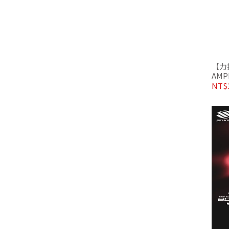
【力揚
AMPE
拍 
NT$3