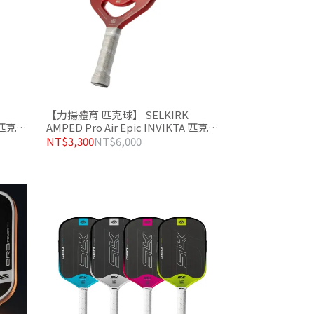
【力揚體育 匹克球】 SELKIRK
A 匹克球
AMPED Pro Air Epic INVIKTA 匹克球
拍 經典紅
NT$3,300
NT$6,000