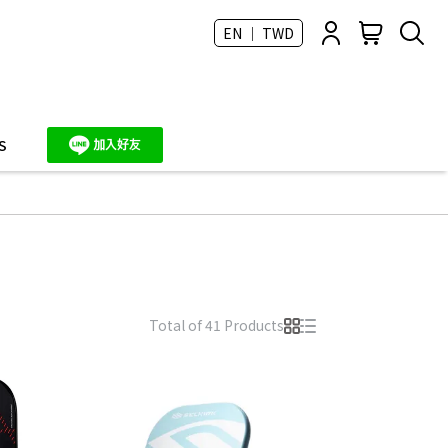
EN ｜ TWD
S
Total of 41 Products