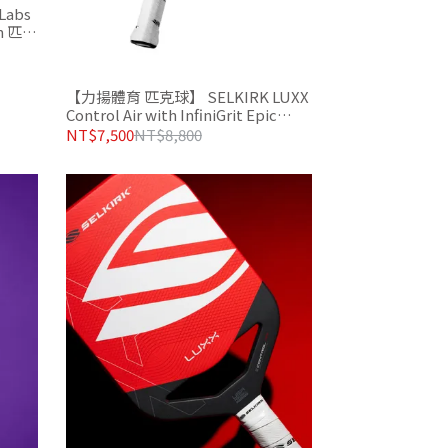
abs
on 匹克
【力揚體育 匹克球】 SELKIRK LUXX
Control Air with InfiniGrit Epic
INVIKTA 匹克球拍 SUMMIT 巔峰配
NT$7,500
NT$8,800
色