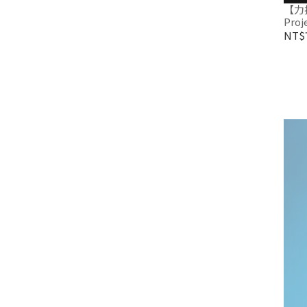
【力揚
Project 
球拍
NT$7