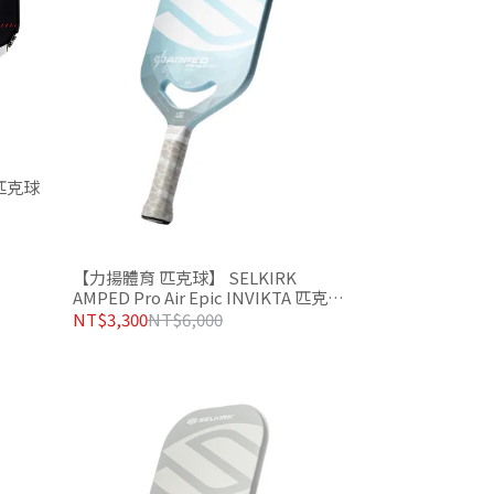
 匹克球
【力揚體育 匹克球】 SELKIRK
AMPED Pro Air Epic INVIKTA 匹克球
拍 冰藍
NT$3,300
NT$6,000