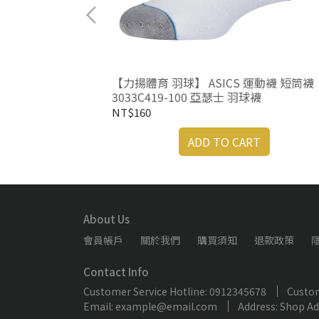
運動襪 中筒襪
【力揚體育 羽球】 ASICS 運動襪 短筒襪
3033C419-100 亞瑟士 羽球襪
NT$160
RT
ADD TO CART
About Us
會員帳戶
關於我們
購買須知
退款政策
Contact Info
Customer Service Hotline: 0912345678
Custom
Email: example@email.com
Address: Shop A