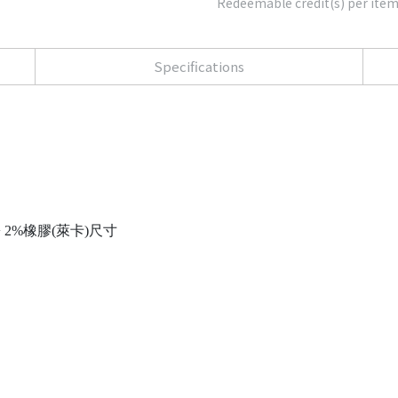
Redeemable credit(s) per ite
Specifications
+ 2%橡膠(萊卡)尺寸