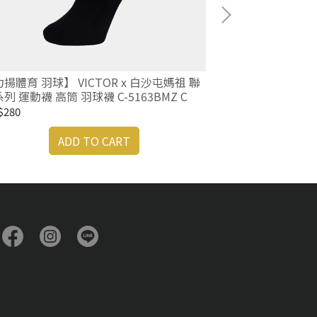
揚體育 羽球】 VICTOR x 白沙屯媽祖 聯
【力揚體育 羽球】
列 運動襪 高筒 羽球襪 C-5163BMZ C
名系列 運動襪 高筒
$280
NT$280
ADD TO CART
A