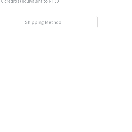
m
0
credit(s) equivalent to
NT$0
Shipping Method