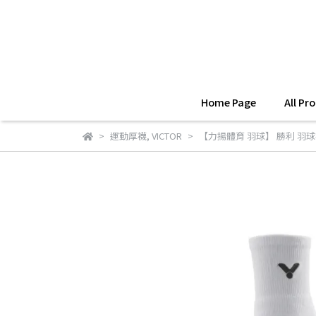
Home Page
All Pr
運動厚襪
,
VICTOR
【力揚體育 羽球】 勝利 羽球襪 V