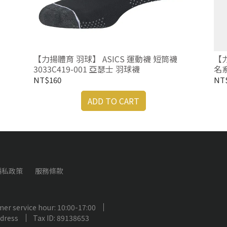
【力揚體育 羽球】 ASICS 運動襪 短筒襪
【力
3033C419-001 亞瑟士 羽球襪
名系
NT$160
NT
ADD TO CART
隱私政策
服務條款
er service hour: 10:00-17:00
ddress
Tax ID: 89138653