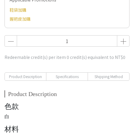
鞋袋加購
握把皮加購
Redeemable credit(s) per item
0
credit(s) equivalent to
NT$0
Product Description
Specifications
Shipping Method
Product Description
色款
白
材料