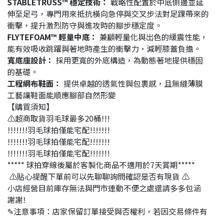
STABLETRUSS™ 穩定技術：
戰略性配置於中底側邊並延
伸至足弓，專門用來抵抗橫向急停與交叉步法對足踝帶來的
衝擊，提升激烈防守與進攻時的腳步穩定度。
FLYTEFOAM™ 輕量中底：
兼顧輕量化與出色的緩震性能，
能有效吸收跳躍與著地時產生的衝擊力，減輕膝蓋負擔。
寬底座設計：
採用更寬的外底構造，為動態著地提供穩固
的基礎。
工程網布鞋面：
提供卓越的透氣性與包裹感，且無縫薄膜
工藝讓鞋面能順應腳部自然形變
【購買須知】
⚠️超商取貨羽毛球最多20桶!!!
!!!!!!!羽毛球拍僅能宅配!!!!!!!
!!!!!!!羽毛球拍僅能宅配!!!!!!!
!!!!!!!羽毛球拍僅能宅配!!!!!!!
***** 球拍穿線後屬於客製化商品不適用於7天賞期*****
⚠️貼心提醒下單前可以先聊聊詢問確認是否有現貨 ⚠️
小店經營目前庫存無法與門市連動不便之處還請多多包涵
謝謝!
✎注意事項：店家保留訂單接受與否權利，若因交易條件有