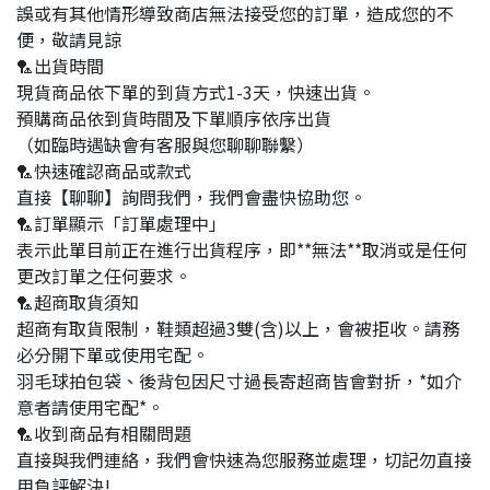
誤或有其他情形導致商店無法接受您的訂單，造成您的不
便，敬請見諒
🏸出貨時間
現貨商品依下單的到貨方式1-3天，快速出貨。
預購商品依到貨時間及下單順序依序出貨
（如臨時遇缺會有客服與您聊聊聯繫）
🏸快速確認商品或款式
直接【聊聊】詢問我們，我們會盡快協助您。
🏸訂單顯示「訂單處理中」
表示此單目前正在進行出貨程序，即**無法**取消或是任何
更改訂單之任何要求。
🏸超商取貨須知
超商有取貨限制，鞋類超過3雙(含)以上，會被拒收。請務
必分開下單或使用宅配。
羽毛球拍包袋、後背包因尺寸過長寄超商皆會對折，*如介
意者請使用宅配*。
🏸收到商品有相關問題
直接與我們連絡，我們會快速為您服務並處理，切記勿直接
用負評解決!