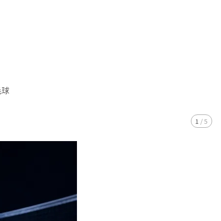
毛球
1
/
5