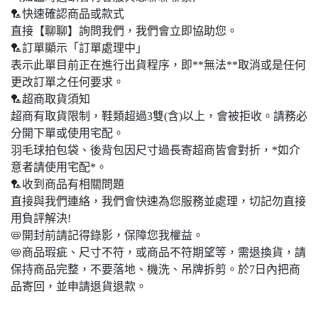
🏸快速確認商品或款式
直接【聊聊】詢問我們，我們會立即協助您。
🏸訂單顯示「訂單處理中」
表示此單目前正在進行出貨程序，即**無法**取消或是任何
更改訂單之任何要求。
🏸超商取貨須知
超商有取貨限制，鞋類超過3雙(含)以上，會被拒收。請務必
分開下單或使用宅配。
羽毛球拍包袋、後背包因尺寸過長寄超商皆會對折，*如介
意者請使用宅配*。
🏸收到商品有相關問題
直接與我們連絡，我們會快速為您服務並處理，切記勿直接
用負評解決!
📛開封前請記得錄影，保障您我權益。
📛商品瑕疵、尺寸不符，或商品不符期望等，需退換貨，請
保持商品完整，不要落地、機洗、吊牌拆剪。於7日內把商
品寄回，並申請退貨退款。