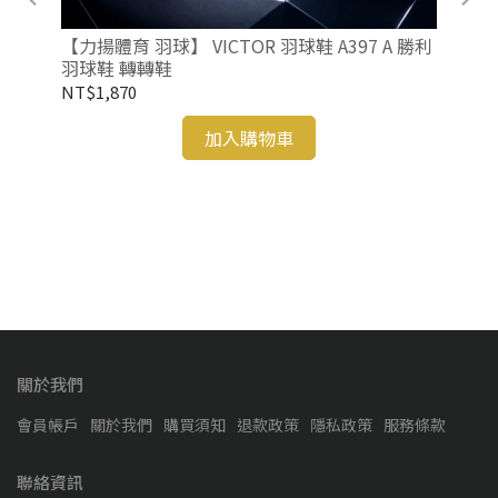
毛球
【力揚體育 羽球】 VICTOR 羽球鞋 A397 A 勝利
羽球鞋 轉轉鞋
NT$1,870
加入購物車
【力
勝
NT
關於我們
會員帳戶
關於我們
購買須知
退款政策
隱私政策
服務條款
聯絡資訊