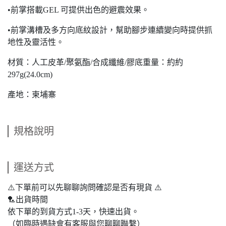
•前掌搭載GEL 可提供出色的避震效果。
•前掌溝槽及多方向底紋設計，幫助腳步連續變向時提供抓
地性及靈活性。
材質：人工皮革/聚氨酯/合成纖維/膠底重量：約約
297g(24.0cm)
產地：柬埔寨
規格說明
運送方式
⚠️下單前可以先聊聊詢問確認是否有現貨 ⚠️
🏸出貨時間
依下單的到貨方式1-3天，快速出貨。
（如臨時遇缺會有客服與您聊聊聯繫）