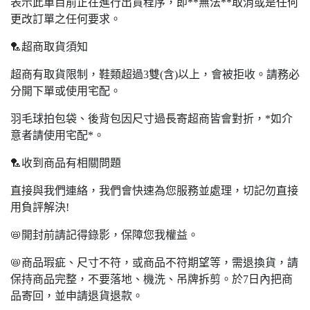
表示此單目前正在進行出貨程序，即**無法**取消或是任何
更改訂單之任何要求。
🏸超商取貨須知
超商有取貨限制，鞋類超過3雙(含)以上，會被拒收。請務必
分開下單或使用宅配。
羽毛球拍包袋、後背包因尺寸過長寄超商皆會對折，*如介
意者請使用宅配*。
🏸收到商品有相關問題
直接與我們連絡，我們會快速為您服務並處理，切記勿直接
用負評解決!
📛開封前請記得錄影，保障您我權益。
📛商品瑕疵、尺寸不符，或商品不符期望等，需退換貨，請
保持商品完整，不要落地、機洗、吊牌拆剪。於7日內把商
品寄回，並申請退貨退款。