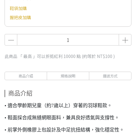
鞋袋加購
握把皮加購
此商品 「 最高 」可以折抵紅利
10000
點 (約等於
NT$100
)
商品介紹
規格說明
運送方式
商品介紹
• 適合學齡期兒童（約7歲以上）穿著的羽球鞋款。
• 鞋面採合成無縫網眼面料，兼具良好透氣與支撐性。
• 前掌外側橡膠上包設計及中足抗扭結構，強化穩定性。