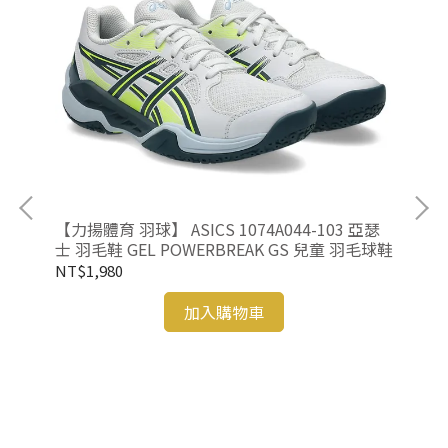
【力揚體育 羽球】 ASICS 1074A044-103 亞瑟
士 羽毛鞋 GEL POWERBREAK GS 兒童 羽毛球鞋
NT$1,980
加入購物車
【力
羽球
魔鬼
NT