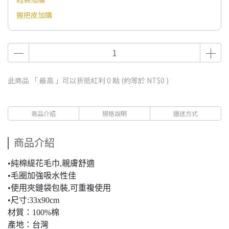
握把皮加購
此商品 「 最高 」可以折抵紅利
0
點 (約等於
NT$0
)
商品介紹
規格說明
運送方式
商品介紹
•純棉緹花毛巾,親膚舒適
•毛圈加強吸水性佳
•使用夾鏈袋包裝,可重複使用
•尺寸:33x90cm
材質：100%棉
產地：台灣