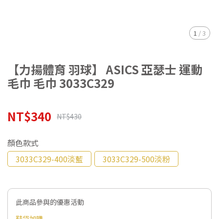
1
/
3
【力揚體育 羽球】 ASICS 亞瑟士 運動
毛巾 毛巾 3033C329
NT$340
NT$430
顏色款式
3033C329-400淡藍
3033C329-500淡粉
此商品參與的優惠活動
鞋袋加購