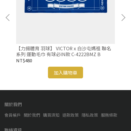
-
【力揚體育 羽球】 VICTOR x 白沙屯媽祖 聯名
【力
系列 運動毛巾 有球必IN款 C-4222BMZ B
系列
NT$480
NT
加入購物車
關於我們
會員帳戶
關於我們
購買須知
退款政策
隱私政策
服務條款
聯絡資訊