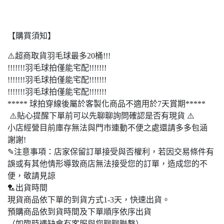
【購買須知】
⚠️超商取貨羽毛球最多20桶!!!
!!!!!!!羽毛球拍僅能宅配!!!!!!!
!!!!!!!羽毛球拍僅能宅配!!!!!!!
!!!!!!!羽毛球拍僅能宅配!!!!!!!
***** 球拍穿線後屬於客製化商品不適用於7天賞期*****
⚠️貼心提醒下單前可以先聊聊詢問確認是否有現貨 ⚠️
小店經營目前庫存無法與門市連動不便之處還請多多包涵
謝謝!
✎注意事項：店家保留訂單接受與否權利，若因交易條件有
誤或有其他情形導致商店無法接受您的訂單，造成您的不
便，敬請見諒
🏸出貨時間
現貨商品依下單的到貨方式1-3天，快速出貨。
預購商品依到貨時間及下單順序依序出貨
（如臨時遇缺會有客服與您聊聊聯繫）