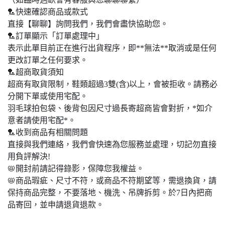
🏸快速確認商品或款式
直接【聊聊】詢問我們，我們會盡快協助您。
🏸訂單顯示「訂單處理中」
表示此單目前正在進行出貨程序，即**無法**取消或是任何
更改訂單之任何要求。
🏸超商取貨須知
超商有取貨限制，鞋類超過3雙(含)以上，會被拒收。請務必
分開下單或使用宅配。
羽毛球拍包袋、後背包因尺寸過長寄超商皆會對折，*如介
意者請使用宅配*。
🏸收到商品有相關問題
直接與我們連絡，我們會快速為您服務並處理，切記勿直接
用負評解決!
📛開封前請記得錄影，保障您我權益。
📛商品瑕疵、尺寸不符，或商品不符期望等，需退換貨，請
保持商品完整，不要落地、機洗、吊牌拆剪。於7日內把商
品寄回，並申請退貨退款。