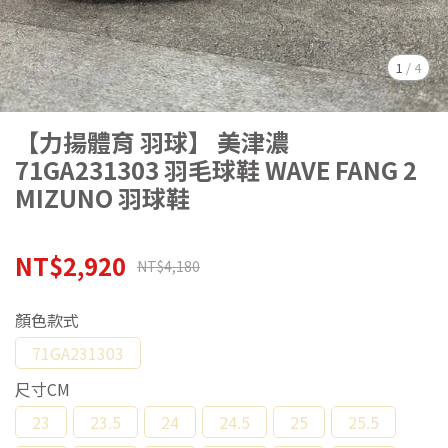
1
/
4
【力揚體育 羽球】 美津濃
71GA231303 羽毛球鞋 WAVE FANG 2
MIZUNO 羽球鞋
NT$2,920
NT$4,180
顏色款式
71GA231303
尺寸CM
23
23.5
24
24.5
25
25.5