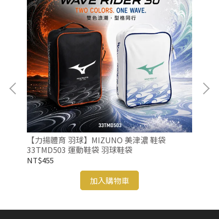
 勝
【力揚體育 羽球】MIZUNO 美津濃 鞋袋
【
33TMD503 運動鞋袋 羽球鞋袋
33
NT$455
NT
加入購物車