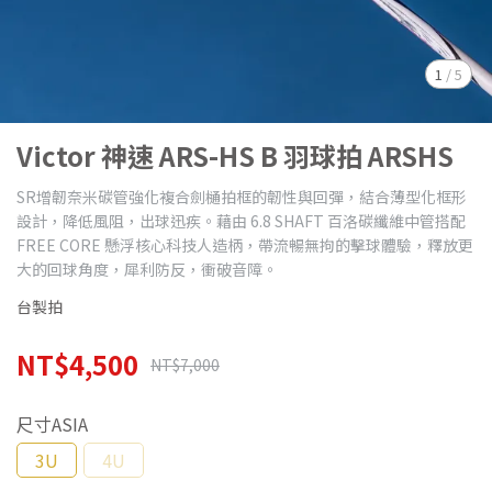
1
/
5
Victor 神速 ARS-HS B 羽球拍 ARSHS
SR增韌奈米碳管強化複合劍樋拍框的韌性與回彈，結合薄型化框形
設計，降低風阻，出球迅疾。藉由 6.8 SHAFT 百洛碳纖維中管搭配
FREE CORE 懸浮核心科技人造柄，帶流暢無拘的擊球體驗，釋放更
大的回球角度，犀利防反，衝破音障。
台製拍
NT$4,500
NT$7,000
尺寸ASIA
3U
4U