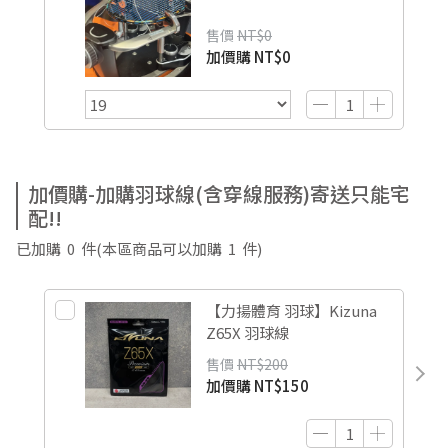
售價
NT$0
加價購
NT$0
加價購-加購羽球線(含穿線服務)寄送只能宅
配!!
已加購
0
件
(本區商品可以加購
1
件)
【力揚體育 羽球】Kizuna
Z65X 羽球線
售價
NT$200
加價購
NT$150