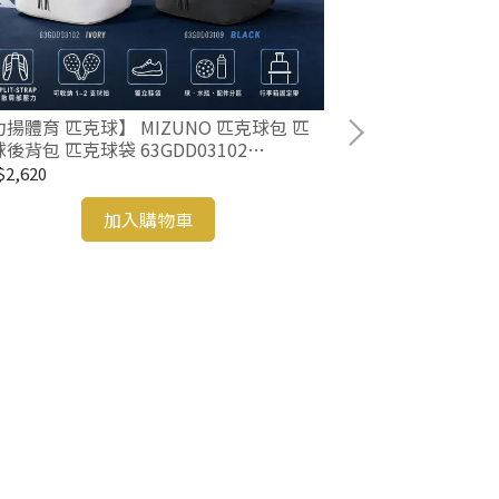
揚體育 匹克球】 MIZUNO 匹克球包 匹
後背包 匹克球袋 63GDD03102
GDD03109 匹克球拍
2,620
加入購物車
【力揚體育 羽球】V
B/K 羽球背包
羽球包 束口袋
NT$570