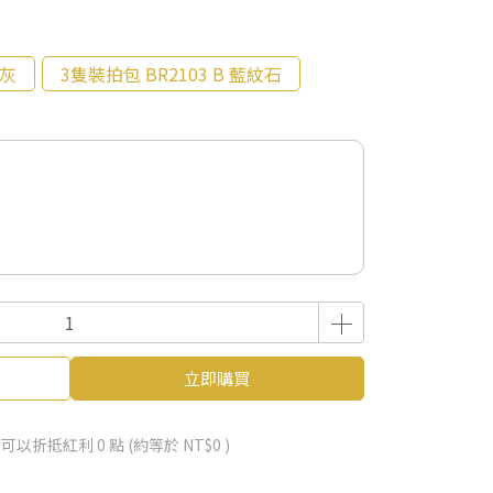
想灰
3隻裝拍包 BR2103 B 藍紋石
立即購買
 」可以折抵紅利
0
點 (約等於
NT$0
)