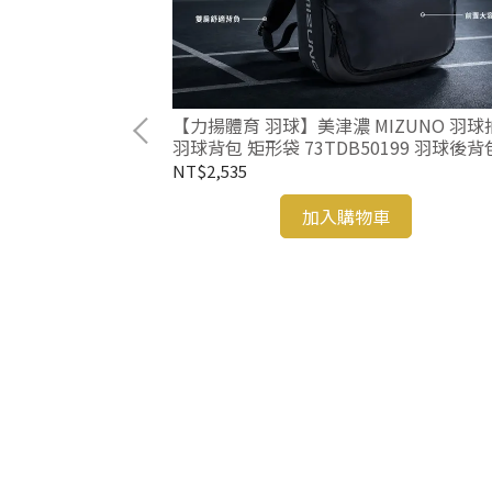
【力揚體育 羽球】美津濃 MIZUNO 羽球
羽球背包 矩形袋 73TDB50199 羽球後背
NT$2,535
加入購物車
 台北羽球公開賽
64001TR 米