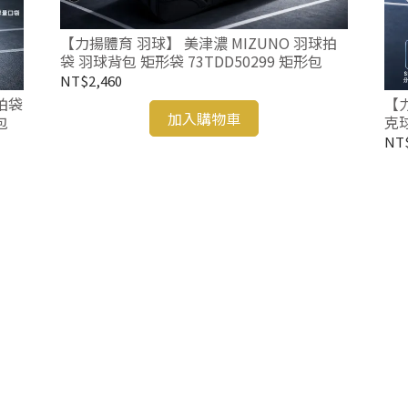
【力揚體育 羽球】 美津濃 MIZUNO 羽球拍
袋 羽球背包 矩形袋 73TDD50299 矩形包
NT$2,460
拍袋
【力
加入購物車
包
克球
63
NT$