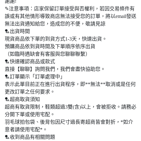
謝謝!
✎注意事項：店家保留訂單接受與否權利，若因交易條件有
誤或有其他情形導致商店無法接受您的訂單，將以email發送
無法出貨通知給您，造成您的不便，敬請見諒
🏸出貨時間
現貨商品依下單的到貨方式1-3天，快速出貨。
預購商品依到貨時間及下單順序依序出貨
（如臨時遇缺會有客服與您聊聊聯繫）
🏸快速確認商品或款式
直接【聊聊】詢問我們，我們會盡快協助您。
🏸訂單顯示「訂單處理中」
表示此單目前正在進行出貨程序，即**無法**取消或是任何
更改訂單之任何要求。
🏸超商取貨須知
超商有取貨限制，鞋類超過3雙(含)以上，會被拒收。請務必
分開下單或使用宅配。
羽毛球拍包袋、後背包因尺寸過長寄超商皆會對折，*如介
意者請使用宅配*。
🏸收到商品有相關問題