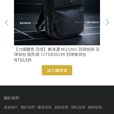
【
羽球
NT
名
【力揚體育 羽球】美津濃 MIZUNO 羽球拍袋 羽
球背包 矩形袋 73TDB50199 羽球後背包
NT$2,535
加入購物車
關於我們
會員帳戶
關於我們
購買須知
退款政策
隱私政策
服務條款