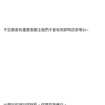
不定期會有優惠卷關注我們才會收到即時訊息唷👍✨
📛開封前請記得錄影，保障您我權益。