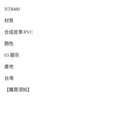
NT$480
材質
合成皮革/PVC
顏色
03 銀灰
產地
台灣
【購買須知】