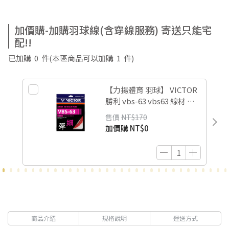
加價購-加購羽球線(含穿線服務) 寄送只能宅
配!!
已加購
0
件
(本區商品可以加購
1
件)
【力揚體育 羽球】 VICTOR
勝利 vbs-63 vbs63 線材 羽
球線 超細線 0.63mm
售價
NT$170
加價購
NT$0
商品介紹
規格說明
運送方式