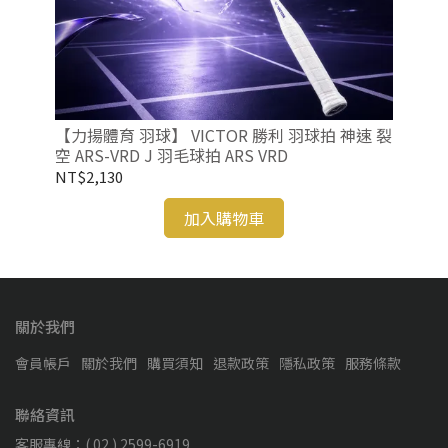
【力
RY
 羽
NT
【力揚體育 羽球】 VICTOR 勝利 羽球拍 神速 裂
空 ARS-VRD J 羽毛球拍 ARS VRD
NT$2,130
加入購物車
關於我們
會員帳戶
關於我們
購買須知
退款政策
隱私政策
服務條款
聯絡資訊
客服專線：( 02 ) 2599-6919