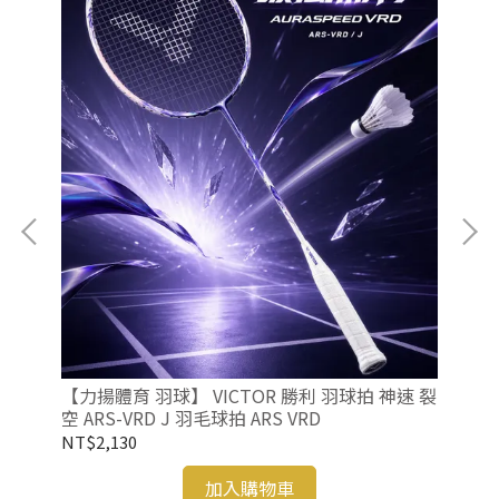
【力
RY
 羽
NT
【力揚體育 羽球】 VICTOR 勝利 羽球拍 神速 裂
空 ARS-VRD J 羽毛球拍 ARS VRD
NT$2,130
加入購物車