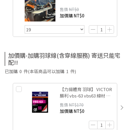
售價
NT$0
加價購
NT$0
加價購-加購羽球線(含穿線服務) 寄送只能宅
配!!
已加購
0
件
(本區商品可以加購
1
件)
【力揚體育 羽球】 VICTOR
勝利 vbs-63 vbs63 線材 羽
球線 超細線 0.63mm
售價
NT$170
加價購
NT$0