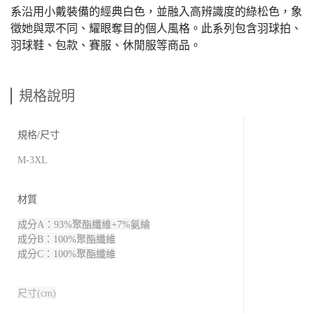
系沿用小戴裝備的經典白色，並融入高辨識度的綠松色，象
徵她與眾不同、耀眼奪目的個人風格。此系列包含羽球拍、
羽球鞋、包款、賽服、休閒服等商品。
規格說明
規格/尺寸
M-3XL
材質
成分A：93%聚酯纖維+7%氨綸
成分B：100%聚酯纖維
成分C：100%聚酯纖維
尺寸(cm)