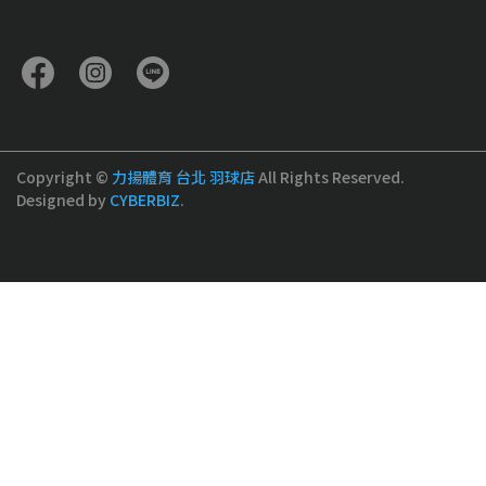
Copyright ©
力揚體育 台北 羽球店
All Rights Reserved.
Designed by
CYBERBIZ
.