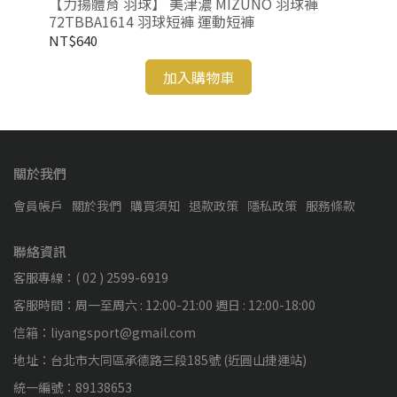
401
【力揚體育 羽球】 美津濃 MIZUNO 羽球褲
【力揚體
72TBBA1614 羽球短褲 運動短褲
72
NT$640
NT
加入購物車
關於我們
會員帳戶
關於我們
購買須知
退款政策
隱私政策
服務條款
聯絡資訊
客服專線：( 02 ) 2599-6919
客服時間：周一至周六 : 12:00-21:00 週日 : 12:00-18:00
信箱：liyangsport@gmail.com
地址：台北市大同區承德路三段185號 (近圓山捷運站)
統一編號：89138653