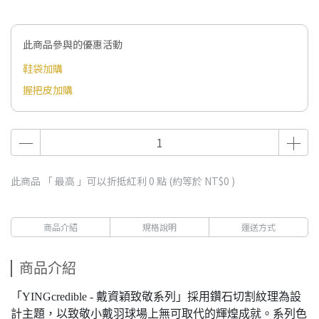
此商品參與的優惠活動
鞋袋加購
握把皮加購
此商品 「 最高 」可以折抵紅利
0
點 (約等於
NT$0
)
商品介紹
規格說明
運送方式
商品介紹
「YINGcredible - 戴資穎致敬系列」採用鑽石切割紋理為設
計主題，以致敬小戴羽球場上無可取代的輝煌成就。系列色