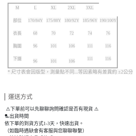
M
L
XL
2XL
3XL
部位
170/84Y
175/88Y
180/92Y
185/96Y
190/100Y
衣長
68
70
72
74
76
胸圍
96
101
106
111
116
下擺
111
116
96
101
106
* 尺寸表會因版型，測量點不同...等因素略有差異約 ±2公分
運送方式
⚠️下單前可以先聊聊詢問確認是否有現貨 ⚠️
🏸出貨時間
依下單的到貨方式1-3天，快速出貨。
（如臨時遇缺會有客服與您聊聊聯繫）