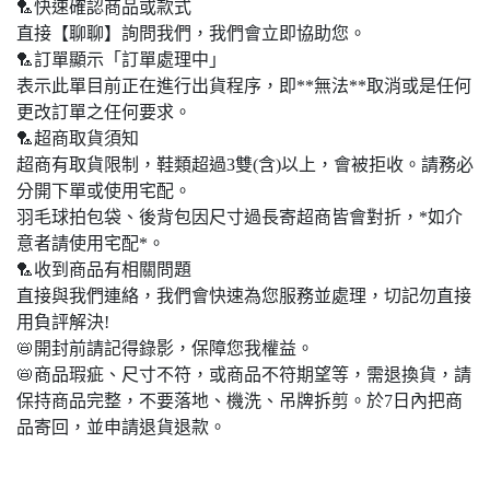
🏸快速確認商品或款式
直接【聊聊】詢問我們，我們會立即協助您。
🏸訂單顯示「訂單處理中」
表示此單目前正在進行出貨程序，即**無法**取消或是任何
更改訂單之任何要求。
🏸超商取貨須知
超商有取貨限制，鞋類超過3雙(含)以上，會被拒收。請務必
分開下單或使用宅配。
羽毛球拍包袋、後背包因尺寸過長寄超商皆會對折，*如介
意者請使用宅配*。
🏸收到商品有相關問題
直接與我們連絡，我們會快速為您服務並處理，切記勿直接
用負評解決!
📛開封前請記得錄影，保障您我權益。
📛商品瑕疵、尺寸不符，或商品不符期望等，需退換貨，請
保持商品完整，不要落地、機洗、吊牌拆剪。於7日內把商
品寄回，並申請退貨退款。