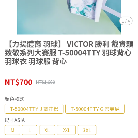
1
/
4
【力揚體育 羽球】 VICTOR 勝利 戴資穎
致敬系列大賽服 T-50004TTY 羽球背心
羽球衣 羽球服 背心
NT$700
NT$1,680
顏色款式
T-50004TTY J 藍花楹
T-50004TTY G 蒂芙尼
尺寸ASIA
M
L
XL
2XL
3XL