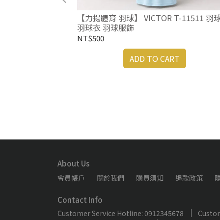
【力揚體育 羽球】 VICTOR T-11511 羽
羽球衣 羽球服飾
NT$500
ADD TO CART
rk 匹克球褲 女版
球短褲 黑
RT
About Us
會員帳戶
關於我們
購買須知
退款政策
Contact Info
Customer Service Hotline: 0912345678
Custom