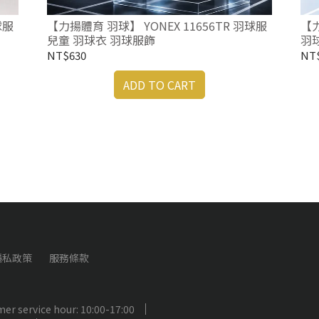
球服
【力揚體育 羽球】 YONEX 11656TR 羽球服
【力
兒童 羽球衣 羽球服飾
羽
NT$630
NT
ADD TO CART
隱私政策
服務條款
er service hour: 10:00-17:00