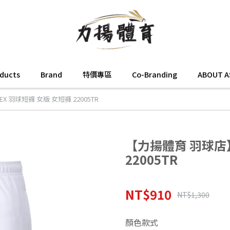
oducts
Brand
特價專區
Co-Branding
ABOUT A
X 羽球短褲 女版 女短褲 22005TR
【力揚體育 羽球店】
22005TR
NT$910
NT$1,300
顏色款式