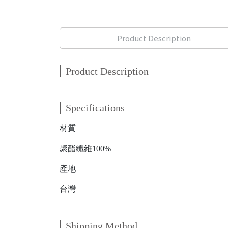
Product Description
Product Description
Specifications
材質
聚酯纖維100%
產地
台灣
Shipping Method