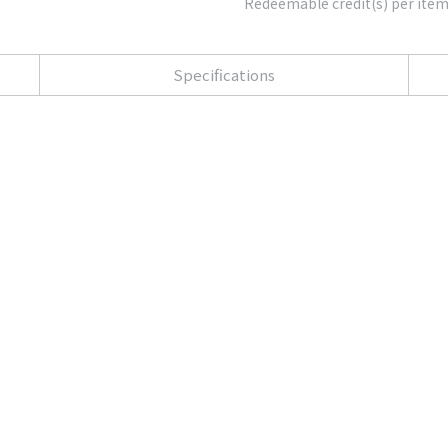
Redeemable credit(s) per ite
Specifications