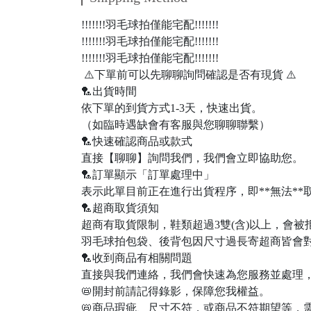
!!!!!!!羽毛球拍僅能宅配!!!!!!!
!!!!!!!羽毛球拍僅能宅配!!!!!!!
!!!!!!!羽毛球拍僅能宅配!!!!!!!
⚠️下單前可以先聊聊詢問確認是否有現貨 ⚠️
🏸出貨時間
依下單的到貨方式1-3天，快速出貨。
（如臨時遇缺會有客服與您聊聊聯繫）
🏸快速確認商品或款式
直接【聊聊】詢問我們，我們會立即協助您。
🏸訂單顯示「訂單處理中」
表示此單目前正在進行出貨程序，即**無法*
🏸超商取貨須知
超商有取貨限制，鞋類超過3雙(含)以上，會
羽毛球拍包袋、後背包因尺寸過長寄超商皆會對
🏸收到商品有相關問題
直接與我們連絡，我們會快速為您服務並處理，
📛開封前請記得錄影，保障您我權益。
📛商品瑕疵、尺寸不符，或商品不符期望等，