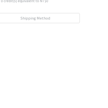
m
0
credit(s) equivalent to
NT$0
Shipping Method