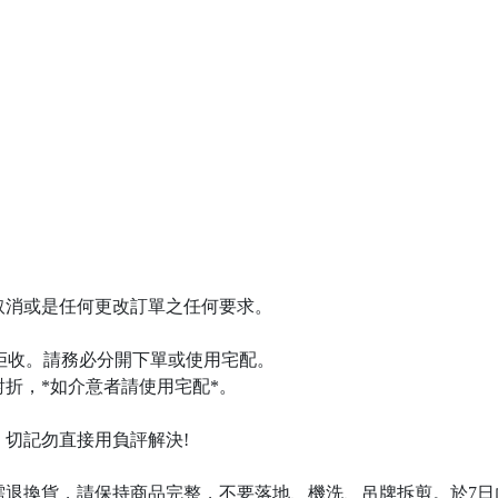
*取消或是任何更改訂單之任何要求。
被拒收。請務必分開下單或使用宅配。
折，*如介意者請使用宅配*。
切記勿直接用負評解決!
需退換貨，請保持商品完整，不要落地、機洗、吊牌拆剪。於7