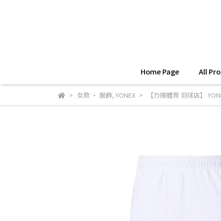
Home Page
All Pr
女款 • 服飾
,
YONEX
【力揚體育 羽球店】 YONE