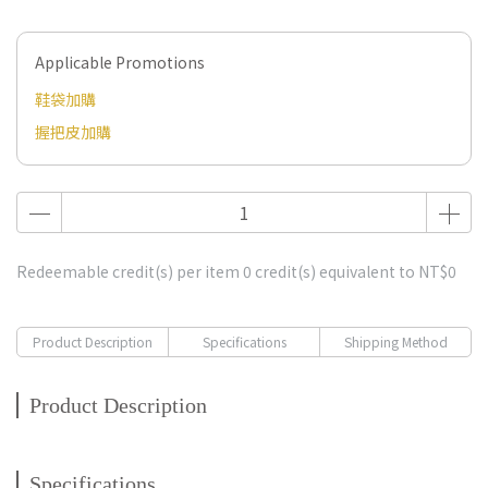
Applicable Promotions
鞋袋加購
握把皮加購
Redeemable credit(s) per item
0
credit(s) equivalent to
NT$0
Product Description
Specifications
Shipping Method
Product Description
Specifications