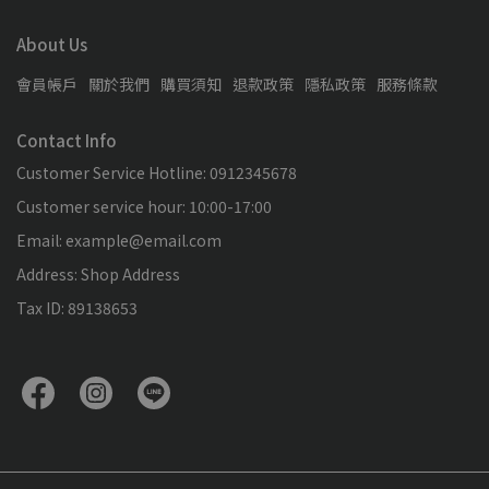
About Us
會員帳戶
關於我們
購買須知
退款政策
隱私政策
服務條款
Contact Info
Customer Service Hotline: 0912345678
Customer service hour: 10:00-17:00
Email: example@email.com
Address: Shop Address
Tax ID: 89138653