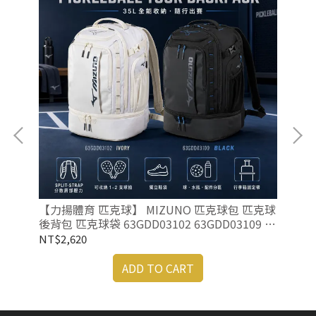
羽球
【力揚體育 匹克球】 MIZUNO 匹克球包 匹克球
【力
後背包 匹克球袋 63GDD03102 63GDD03109 匹
CA
克球拍
NT$2,620
NT
ADD TO CART