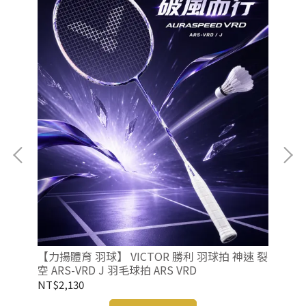
【力
RY
 羽
NT
【力揚體育 羽球】 VICTOR 勝利 羽球拍 神速 裂
空 ARS-VRD J 羽毛球拍 ARS VRD
NT$2,130