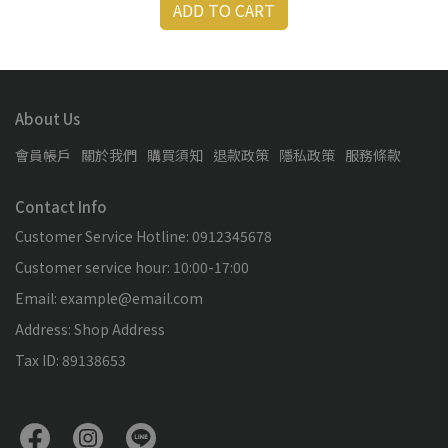
ADD TO CART
About Us
會員帳戶
關於我們
購買須知
退款政策
隱私政策
服務條款
Contact Info
Customer Service Hotline: 0912345678
Customer service hour: 10:00-17:00
Email: example@email.com
Address: Shop Address
Tax ID: 89138653