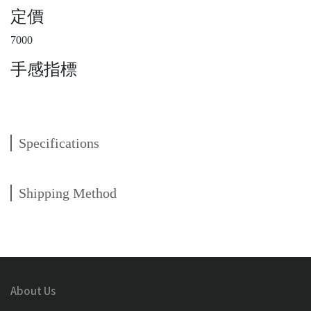
定價
7000
手感指標
Specifications
Shipping Method
About Us