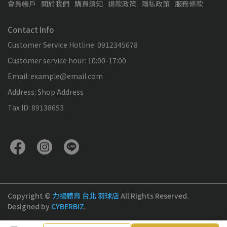
會員帳戶
關於我們
購買須知
退款政策
隱私政策
服務條款
Contact Info
Customer Service Hotline: 0912345678
Customer service hour: 10:00-17:00
Email: example@email.com
Address: Shop Address
Tax ID: 89138653
Copyright ©
力揚體育 台北 羽球店
All Rights Reserved.
Designed by
CYBERBIZ
.