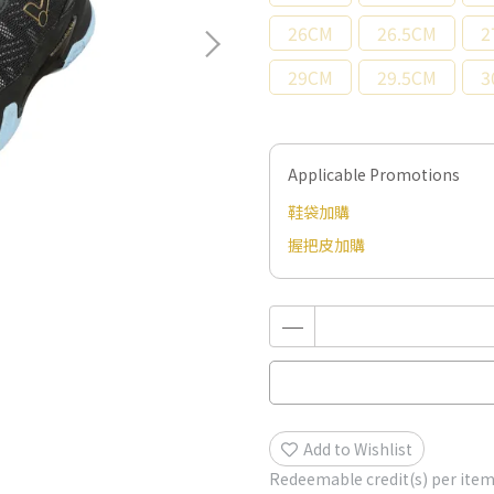
26CM
26.5CM
2
29CM
29.5CM
3
Applicable Promotions
鞋袋加購
握把皮加購
Add to Wishlist
Redeemable credit(s) per ite