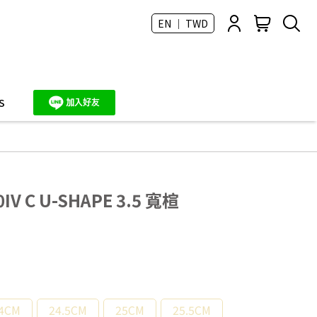
EN ｜ TWD
S
IV C U-SHAPE 3.5 寬楦
4CM
24.5CM
25CM
25.5CM