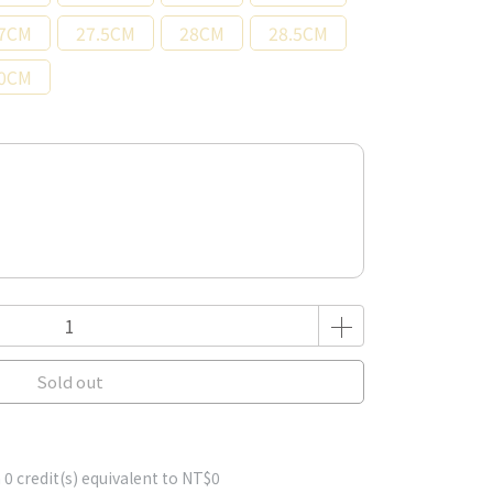
7CM
27.5CM
28CM
28.5CM
0CM
Sold out
m
0
credit(s) equivalent to
NT$0