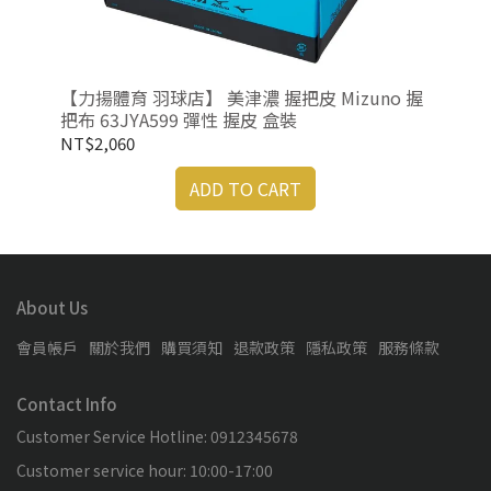
-
【力揚體育 羽球店】 美津濃 握把皮 Mizuno 握
【力
把布 63JYA599 彈性 握皮 盒裝
把布
NT$2,060
NT
ADD TO CART
About Us
會員帳戶
關於我們
購買須知
退款政策
隱私政策
服務條款
Contact Info
Customer Service Hotline: 0912345678
Customer service hour: 10:00-17:00