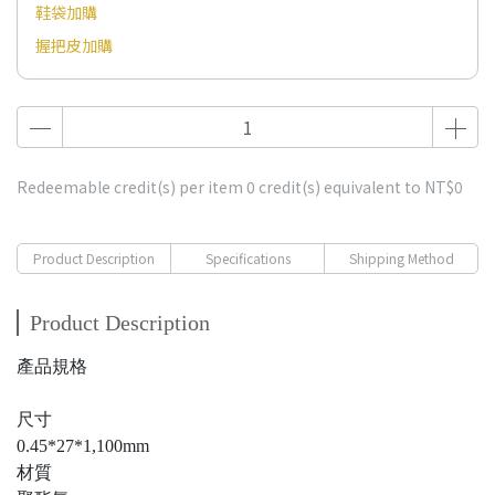
鞋袋加購
握把皮加購
Redeemable credit(s) per item
0
credit(s) equivalent to
NT$0
Product Description
Specifications
Shipping Method
Product Description
產品規格
尺寸
0.45*27*1,100mm
材質