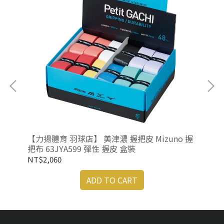
布
【力揚體育 羽球店】 美津濃 握把皮 Mizuno 握
【力
把布 63JYA599 彈性 握皮 盒裝
把布
NT$2,060
NT
ADD TO CART