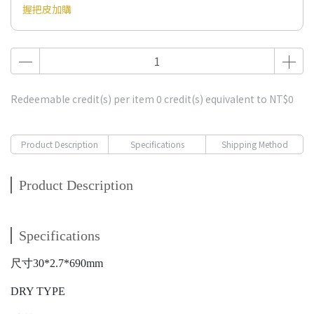
握把皮加購
Redeemable credit(s) per item
0
credit(s) equivalent to
NT$0
Product Description
Specifications
Shipping Method
Product Description
Specifications
尺寸30*2.7*690mm
DRY TYPE