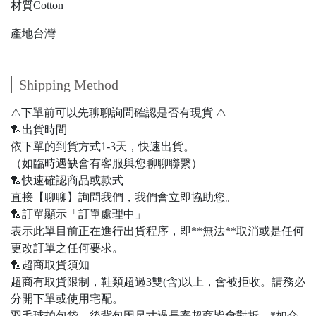
材質Cotton
產地台灣
Shipping Method
⚠️下單前可以先聊聊詢問確認是否有現貨 ⚠️
🏸出貨時間
依下單的到貨方式1-3天，快速出貨。
（如臨時遇缺會有客服與您聊聊聯繫）
🏸快速確認商品或款式
直接【聊聊】詢問我們，我們會立即協助您。
🏸訂單顯示「訂單處理中」
表示此單目前正在進行出貨程序，即**無法**取消或是任何
更改訂單之任何要求。
🏸超商取貨須知
超商有取貨限制，鞋類超過3雙(含)以上，會被拒收。請務必
分開下單或使用宅配。
羽毛球拍包袋、後背包因尺寸過長寄超商皆會對折，*如介