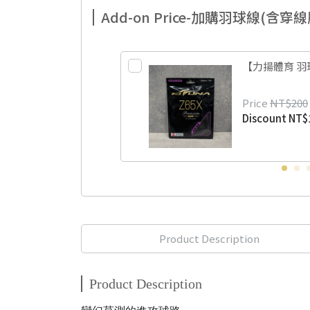
Add-on Price-加購羽球線(含
【力揚體育 羽球】
Price
NT$200
Discount
NT$
Product Description
Product Description