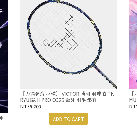
【力揚體育 羽球】 VICTOR 勝利 羽球拍 TK
【力
RYUGA II PRO CO26 龍牙 羽毛球拍
MU
龍
NT$5,200
NT$
神
ADD TO CART