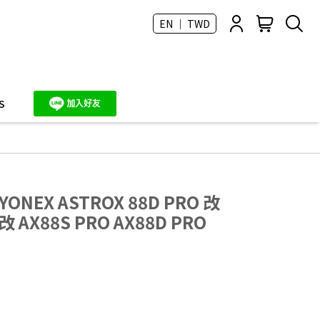
EN ｜ TWD
S
NEX ASTROX 88D PRO 改
 改 AX88S PRO AX88D PRO