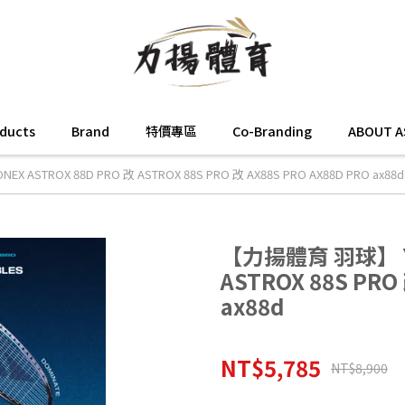
oducts
Brand
特價專區
Co-Branding
ABOUT A
ASTROX 88D PRO 改 ASTROX 88S PRO 改 AX88S PRO AX88D PRO ax88d
【力揚體育 羽球】 YO
ASTROX 88S PRO
ax88d
NT$5,785
NT$8,900