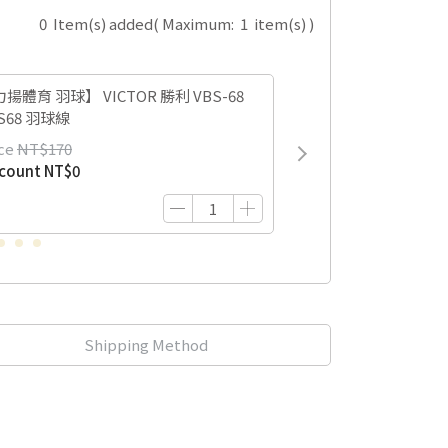
0
Item(s) added
( Maximum:
1
item(s) )
揚體育 羽球】 VICTOR 勝利 VBS-68
S68 羽球線
ce
NT$170
scount
NT$0
Shipping Method