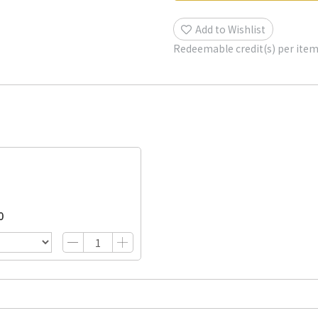
Add to Wishlist
Redeemable credit(s) per ite
0