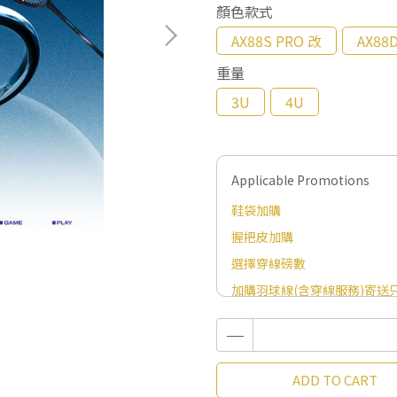
顏色款式
AX88S PRO 改
AX88
重量
3U
4U
Applicable Promotions
鞋袋加購
握把皮加購
選擇穿線磅數
加購羽球線(含穿線服務)寄送只
ADD TO CART