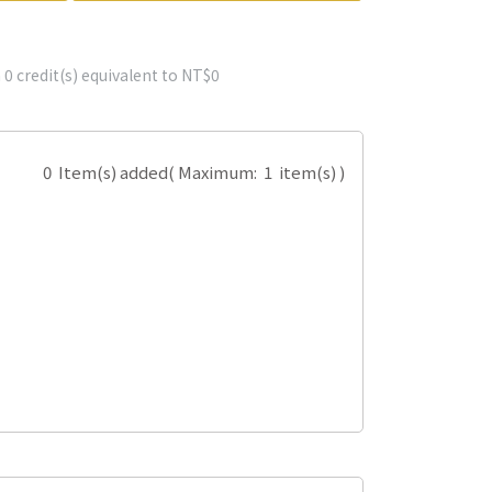
m
0
credit(s) equivalent to
NT$0
0
Item(s) added
( Maximum:
1
item(s) )