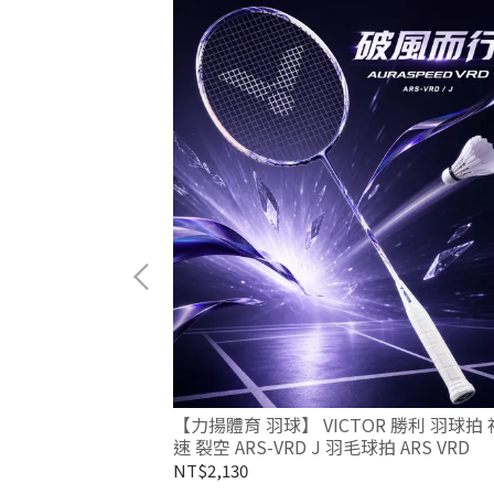
NOFLARE X5
門羽球拍 穿線拍
【力揚體育 羽球】 VICTOR 勝利 羽球拍 
速 裂空 ARS-VRD J 羽毛球拍 ARS VRD
RT
NT$2,130