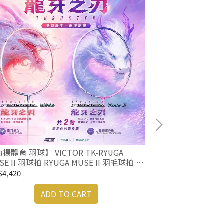
揚體育 羽球】 VICTOR TK-RYUGA
SE II 羽球拍 RYUGA MUSE II 羽毛球拍 粉
牙2
4,420
【力揚體育 羽球】
ADD TO CART
ACROFORCE 2
球拍 73JTB622
NT$5,530