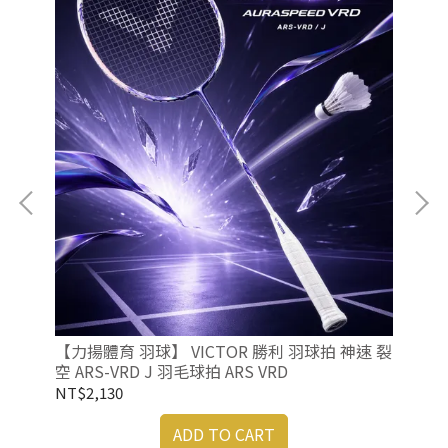
【力
RY
 羽
NT
【力揚體育 羽球】 VICTOR 勝利 羽球拍 神速 裂
空 ARS-VRD J 羽毛球拍 ARS VRD
NT$2,130
ADD TO CART