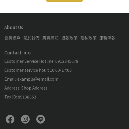
About Us
會員帳戶
關於我們
購買須知
退款政策
隱私政策
服務條款
Contact Info
Customer Service Hotline: 0912345678
Customer service hour: 10:00-17:00
Email: example@email.com
Address: Shop Address
Tax ID: 89138653