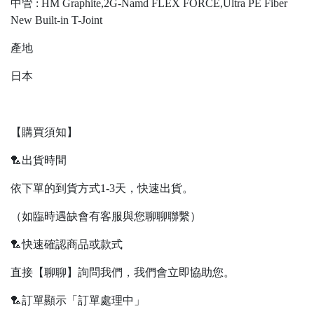
中管 : HM Graphite,2G-Namd FLEX FORCE,Ultra PE Fiber
New Built-in T-Joint
產地
日本
【購買須知】
🏸出貨時間
依下單的到貨方式1-3天，快速出貨。
（如臨時遇缺會有客服與您聊聊聯繫）
🏸快速確認商品或款式
直接【聊聊】詢問我們，我們會立即協助您。
🏸訂單顯示「訂單處理中」