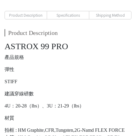
Product Description
Specifications
Shipping Method
Product Description
ASTROX 99 PRO
產品規格
彈性
STIFF
建議穿線磅數
4U：20-28（lbs）、3U：21-29（lbs）
材質
拍框 : HM Graphite,CFR,Tungsten,2G-Namd FLEX FORCE