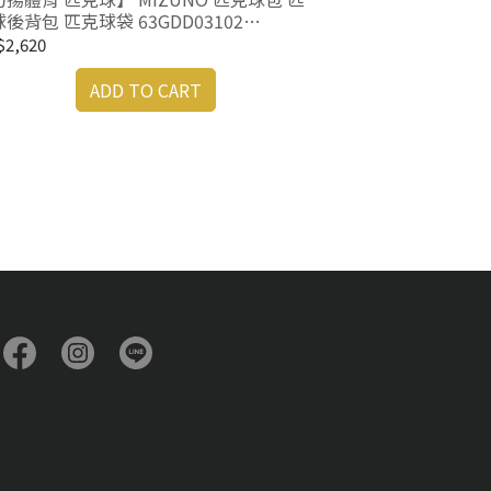
後背包 匹克球袋 63GDD03102
GDD03109 匹克球拍
2,620
ADD TO CART
【力揚體育 羽球】V
B/K 羽球背包
羽球包 束口袋
NT$570
A