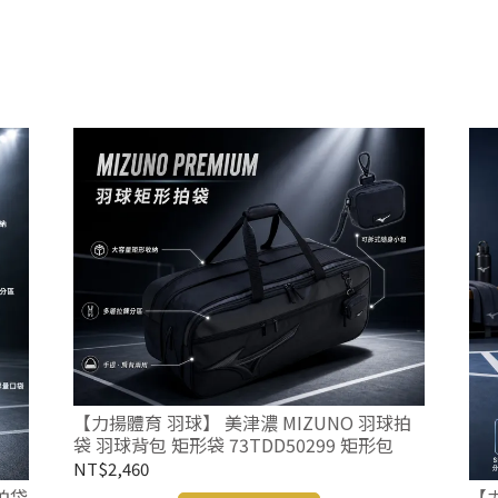
【力揚體育 羽球】 美津濃 MIZUNO 羽球拍
袋 羽球背包 矩形袋 73TDD50299 矩形包
NT$2,460
拍袋
【力