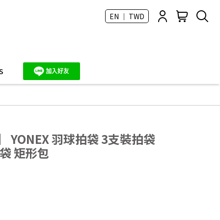
EN ｜ TWD
S
 YONEX 羽球拍袋 3支裝拍袋
形袋 矩形包