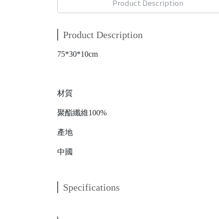
Product Description
Product Description
75*30*10cm
材質
聚酯纖維100%
產地
中國
Specifications