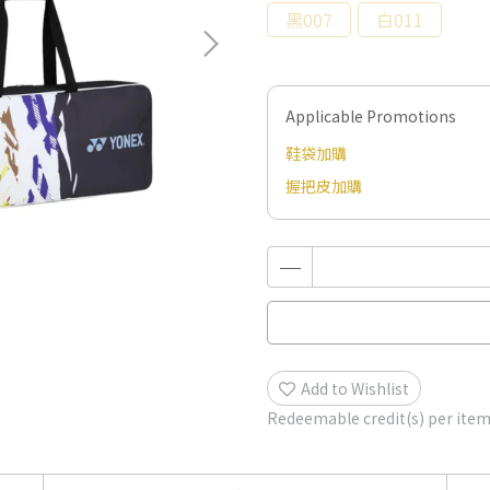
黑007
白011
Applicable Promotions
鞋袋加購
握把皮加購
Add to Wishlist
Redeemable credit(s) per ite