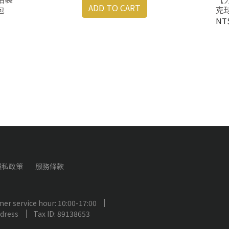
ADD TO CART
包
克球
63
NT$
隱私政策
服務條款
er service hour: 10:00-17:00
ddress
Tax ID: 89138653