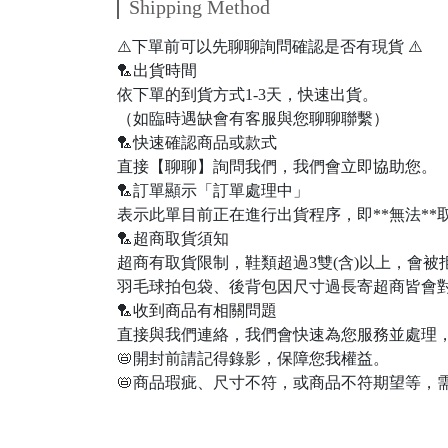
Shipping Method
⚠️下單前可以先聊聊詢問確認是否有現貨 ⚠️
🏸出貨時間
依下單的到貨方式1-3天，快速出貨。
（如臨時遇缺會有客服與您聊聊聯繫）
🏸快速確認商品或款式
直接【聊聊】詢問我們，我們會立即協助您。
🏸訂單顯示「訂單處理中」
表示此單目前正在進行出貨程序，即**無法*
🏸超商取貨須知
超商有取貨限制，鞋類超過3雙(含)以上，會
羽毛球拍包袋、後背包因尺寸過長寄超商皆會對
🏸收到商品有相關問題
直接與我們連絡，我們會快速為您服務並處理，
📛開封前請記得錄影，保障您我權益。
📛商品瑕疵、尺寸不符，或商品不符期望等，