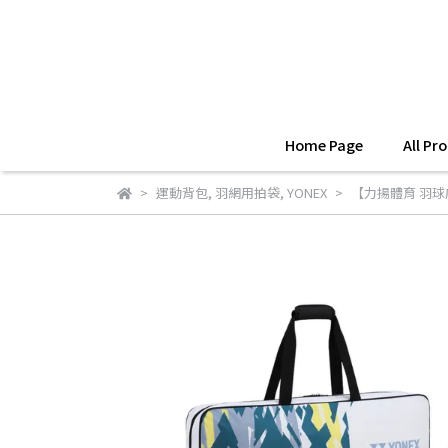
Home Page
All Pr
運動背包
,
羽網用拍袋
,
YONEX
【力揚體育 羽球店】