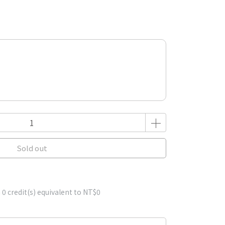
Sold out
m
0
credit(s) equivalent to
NT$0