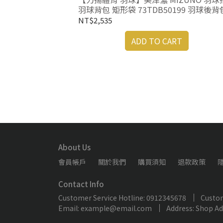
MZ2602 E
羽球背包 矩形袋 73TDB50199 羽球後背
NT$2,535
RT
ADD TO CART
About Us
會員帳戶
關於我們
購買須知
退款政策
Contact Info
Customer Service Hotline: 0912345678
Custom
Email: example@email.com
Address: Shop A