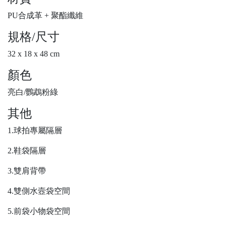
PU合成革 + 聚酯纖維
規格/尺寸
32 x 18 x 48 cm
顏色
亮白/鸚鵡粉綠
其他
1.球拍專屬隔層
2.鞋袋隔層
3.雙肩背帶
4.雙側水壼袋空間
5.前袋小物袋空間