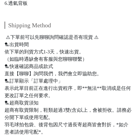
6.透氣背板
Shipping Method
⚠️下單前可以先聊聊詢問確認是否有現貨 ⚠️
🏸出貨時間
依下單的到貨方式1-3天，快速出貨。
（如臨時遇缺會有客服與您聊聊聯繫）
🏸快速確認商品或款式
直接【聊聊】詢問我們，我們會立即協助您。
🏸訂單顯示「訂單處理中」
表示此單目前正在進行出貨程序，即**無法**取消或是任何
更改訂單之任何要求。
🏸超商取貨須知
超商有取貨限制，鞋類超過3雙(含)以上，會被拒收。請務必
分開下單或使用宅配。
羽毛球拍包袋、後背包因尺寸過長寄超商皆會對折，*如介
意者請使用宅配*。