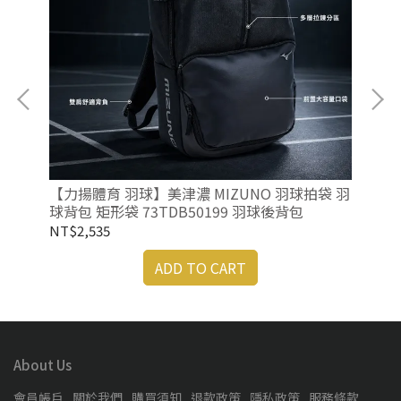
【
羽球
NT
名
【力揚體育 羽球】美津濃 MIZUNO 羽球拍袋 羽
球背包 矩形袋 73TDB50199 羽球後背包
NT$2,535
ADD TO CART
About Us
會員帳戶
關於我們
購買須知
退款政策
隱私政策
服務條款