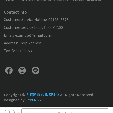
Contact Info
Customer Service Hotline: 0912345678
Customer service hour: 10:00-17:00
Email: example@email.com
Address: Shop Address
Tax ID: 89138653
Copyright ©
力揚體育 台北 羽球店
All Rights Reserved.
Designed by
CYBERBIZ
.