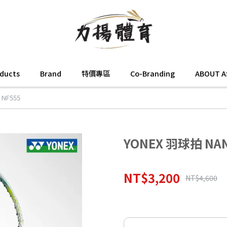
oducts
Brand
特價專區
Co-Branding
ABOUT A
 NF555
YONEX 羽球拍 NAN
NT$3,200
NT$4,600