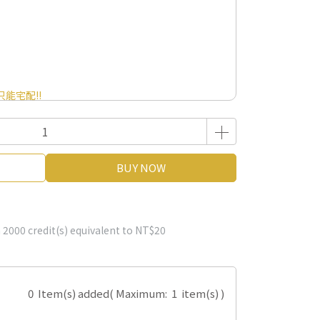
能宅配!!
BUY NOW
m
2000
credit(s) equivalent to
NT$20
0
Item(s) added
( Maximum:
1
item(s) )