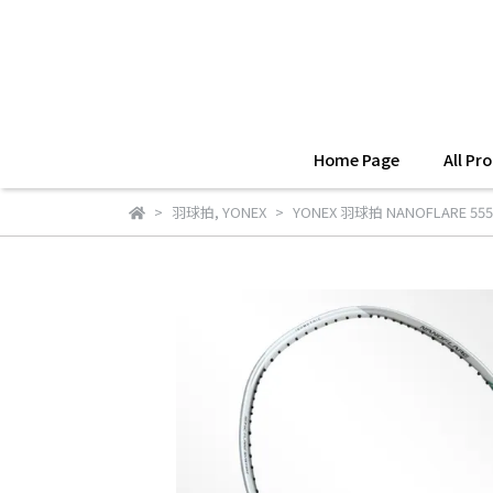
Home Page
All Pr
羽球拍
,
YONEX
YONEX 羽球拍 NANOFLARE 555