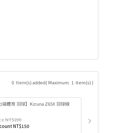
0
Item(s) added
( Maximum:
1
item(s) )
揚體育 羽球】Kizuna Z65X 羽球線
ce
NT$200
scount
NT$150