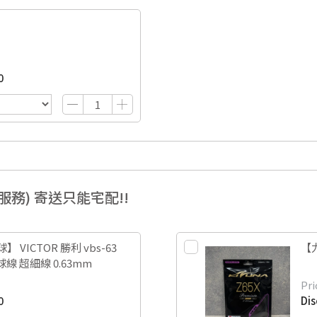
0
線服務) 寄送只能宅配!!
 VICTOR 勝利 vbs-63
【力
羽球線 超細線 0.63mm
Pri
0
Di