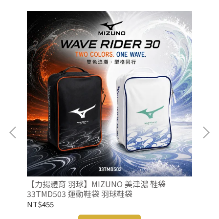
 勝
【力揚體育 羽球】MIZUNO 美津濃 鞋袋
【
33TMD503 運動鞋袋 羽球鞋袋
33
NT$455
NT