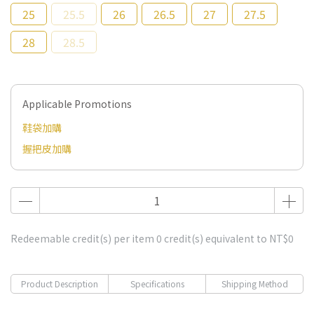
25
25.5
26
26.5
27
27.5
28
28.5
Applicable Promotions
鞋袋加購
握把皮加購
Redeemable credit(s) per item
0
credit(s) equivalent to
NT$0
Product Description
Specifications
Shipping Method