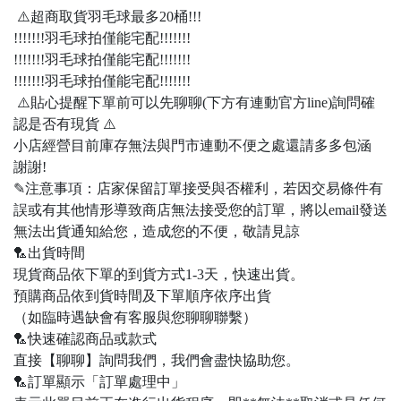
⚠️超商取貨羽毛球最多20桶!!!
!!!!!!!羽毛球拍僅能宅配!!!!!!!
!!!!!!!羽毛球拍僅能宅配!!!!!!!
!!!!!!!羽毛球拍僅能宅配!!!!!!!
⚠️貼心提醒下單前可以先聊聊(下方有連動官方line)詢問確
認是否有現貨 ⚠️
小店經營目前庫存無法與門市連動不便之處還請多多包涵
謝謝!
✎注意事項：店家保留訂單接受與否權利，若因交易條件有
誤或有其他情形導致商店無法接受您的訂單，將以email發送
無法出貨通知給您，造成您的不便，敬請見諒
🏸出貨時間
現貨商品依下單的到貨方式1-3天，快速出貨。
預購商品依到貨時間及下單順序依序出貨
（如臨時遇缺會有客服與您聊聊聯繫）
🏸快速確認商品或款式
直接【聊聊】詢問我們，我們會盡快協助您。
🏸訂單顯示「訂單處理中」