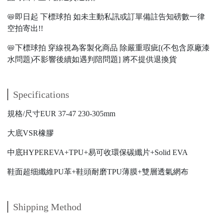
📛即日起 下標球拍 如未主動私訊或訂單備註告知磅數一律
空拍寄出!!
📛下標球拍 穿線視為客製化商品 除嚴重瑕疵[(不包含原廠漆
水問題)不影響後續如遇判陪問題] 將不提供退換貨
Specifications
規格/尺寸EUR 37-47 230-305mm
大底VSR橡膠
中底HYPEREVA+TPU+易可收環保碳纖片+Solid EVA
鞋面超细纖維PU革+鞋頭耐磨TPU薄膜+雙層透氣網布
Shipping Method