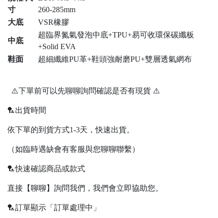
寸
260-285mm
大底
VSR橡膠
超臨界氮氣發泡中底+TPU+易可收環保碳纖板
中底
+Solid EVA
鞋面
超細纖維PU革+鞋頭強耐磨PU+雙層透氣網布
⚠️下單前可以先聊聊詢問確認是否有現貨 ⚠️
🏸出貨時間
依下單的到貨方式1-3天，快速出貨。
（如臨時遇缺會有客服與您聊聊聯繫）
🏸快速確認商品或款式
直接【聊聊】詢問我們，我們會立即協助您。
🏸訂單顯示「訂單處理中」