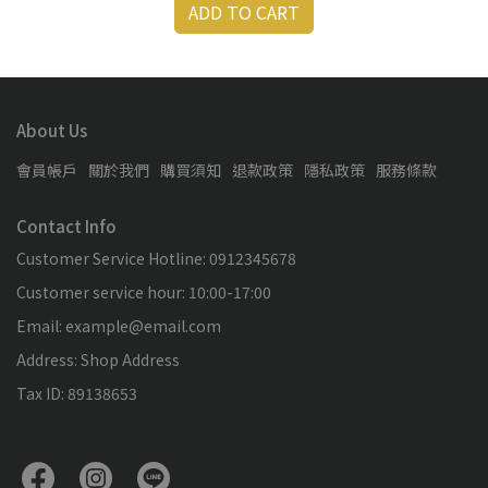
ADD TO CART
About Us
會員帳戶
關於我們
購買須知
退款政策
隱私政策
服務條款
Contact Info
Customer Service Hotline: 0912345678
Customer service hour: 10:00-17:00
Email: example@email.com
Address: Shop Address
Tax ID: 89138653