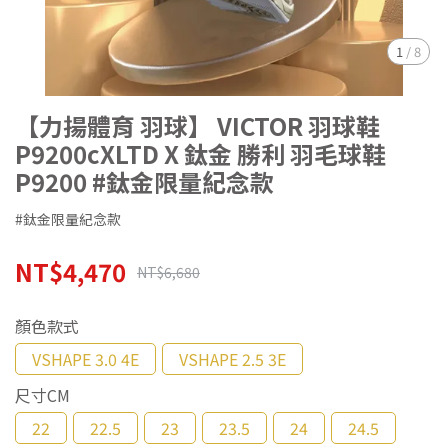
1
/
8
【力揚體育 羽球】 VICTOR 羽球鞋
P9200cXLTD X 鈦金 勝利 羽毛球鞋
P9200 #鈦金限量紀念款
#鈦金限量紀念款
NT$4,470
NT$6,680
顏色款式
VSHAPE 3.0 4E
VSHAPE 2.5 3E
尺寸CM
22
22.5
23
23.5
24
24.5