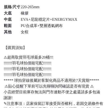
規格/尺寸
220-265mm
大底
橡膠
中底
EVA+尼龍穩定片+ENERGYMAX
鞋面
PU合成革+雙層透氣網布
其他
女楦
【購買須知】
⚠️超商取貨羽毛球最多20桶!!!
!!!!!!!羽毛球拍僅能宅配!!!!!!!
!!!!!!!羽毛球拍僅能宅配!!!!!!!
!!!!!!!羽毛球拍僅能宅配!!!!!!!
***** 球拍穿線後屬於客製化商品不適用於7天賞期*****
⚠️貼心提醒下單前可以先聊聊詢問確認是否有現貨 ⚠️
小店經營目前庫存無法與門市連動不便之處還請多多包涵
謝謝!
✎注意事項：店家保留訂單接受與否權利，若因交易條件有