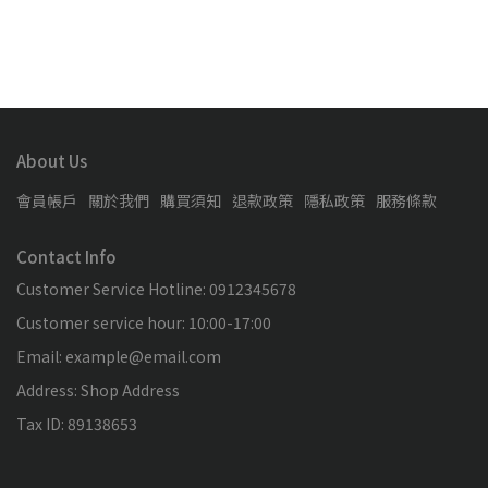
About Us
會員帳戶
關於我們
購買須知
退款政策
隱私政策
服務條款
Contact Info
Customer Service Hotline: 0912345678
Customer service hour: 10:00-17:00
Email: example@email.com
Address: Shop Address
Tax ID: 89138653