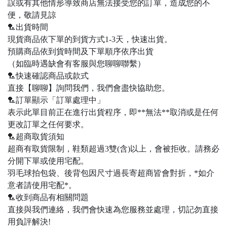
誤或有其他情形導致商店無法接受您的訂單，造成您的不
便，敬請見諒
🏸出貨時間
現貨商品依下單的到貨方式1-3天，快速出貨。
預購商品依到貨時間及下單順序依序出貨
（如臨時遇缺會有客服與您聊聊聯繫）
🏸快速確認商品或款式
直接【聊聊】詢問我們，我們會盡快協助您。
🏸訂單顯示「訂單處理中」
表示此單目前正在進行出貨程序，即**無法**取消或是任何
更改訂單之任何要求。
🏸超商取貨須知
超商有取貨限制，鞋類超過3雙(含)以上，會被拒收。請務必
分開下單或使用宅配。
羽毛球拍包袋、後背包因尺寸過長寄超商皆會對折，*如介
意者請使用宅配*。
🏸收到商品有相關問題
直接與我們連絡，我們會快速為您服務並處理，切記勿直接
用負評解決!