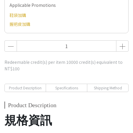
Applicable Promotions
鞋袋加購
握把皮加購
Redeemable credit(s) per item
10000
credit(s) equivalent to
NT$100
Product Description
Specifications
Shipping Method
Product Description
規格資訊