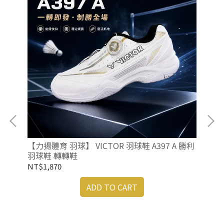
毛球
【力揚體育 羽球】 VICTOR 羽球鞋 A397 A 勝利
羽球鞋 轉轉鞋
NT$1,870
ADD TO CART
【力
勝
NT