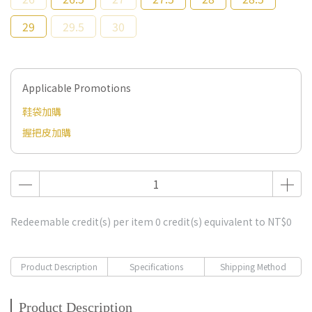
29
29.5
30
Applicable Promotions
鞋袋加購
握把皮加購
Redeemable credit(s) per item
0
credit(s) equivalent to
NT$0
Product Description
Specifications
Shipping Method
Product Description