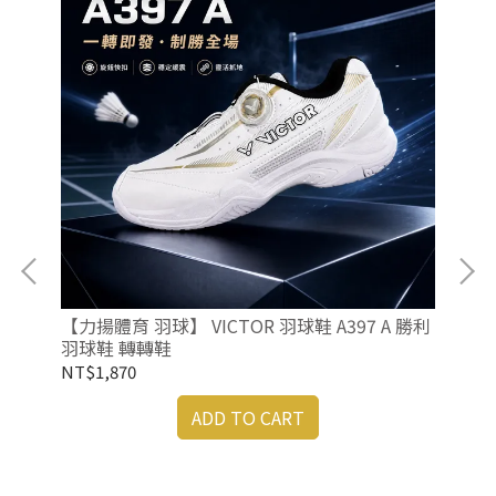
毛球
【力揚體育 羽球】 VICTOR 羽球鞋 A397 A 勝利
羽球鞋 轉轉鞋
NT$1,870
ADD TO CART
【力
勝