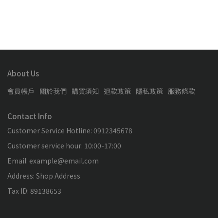
NT
About Us
會員帳戶
關於我們
購買須知
退款政策
隱私政策
服務條款
Contact Info
Customer Service Hotline: 0912345678
Customer service hour: 10:00-17:00
Email: example@email.com
Address: Shop Address
Tax ID: 89138653