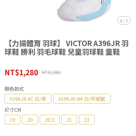
1
/
3
【力揚體育 羽球】 VICTOR A396JR 羽
球鞋 勝利 羽毛球鞋 兒童羽球鞋 童鞋
NT$1,280
NT$1,980
顏色款式
A396JR AC 白/黑
A396JR AM 白/邦妮藍
尺寸CM
19
20
20.5
21
22